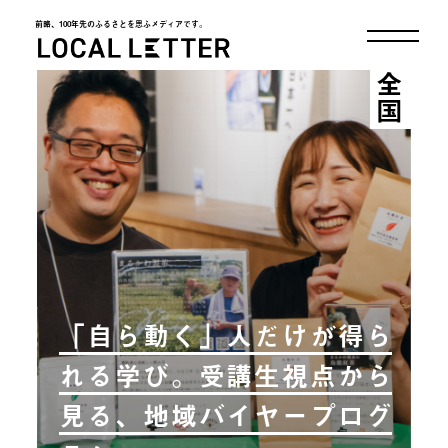
前略、100年先のふるさとを思ふメディアです。
LOCAL LETTER
全国
「自ら動く」人だけが得ら
れる学び。受講生視点から
見る、地域バイヤープログ