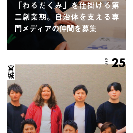
「わるだくみ」を仕掛ける第
二創業期。自治体を支える専
門メディアの仲間を募集
25
SEP.
宮城