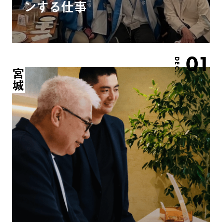
ンする仕事
01
DEC.
宮城