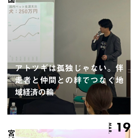
アトツギは孤独じゃない。伴
走者と仲間との絆でつなぐ地
域経済の輪
19
MAR.
宮城