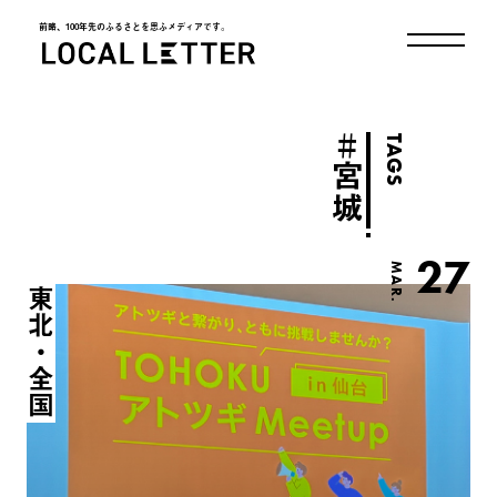
前略、100年先のふるさとを思ふメディアです。
LOCAL LETTER
＃
TAGS
宮城
27
MAR.
東北・全国