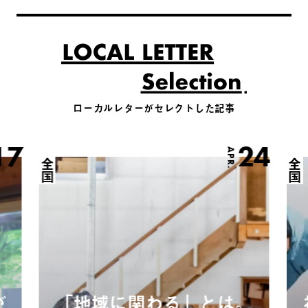
ローカルレターがセレクトした記事
17
24
APR.
全国
全国
が
「地域に関わる」とは。