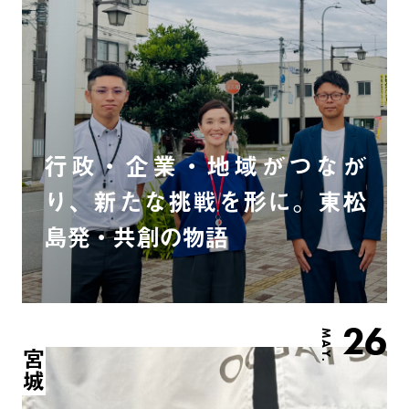
行政・企業・地域がつなが
り、新たな挑戦を形に。東松
島発・共創の物語
26
MAY.
宮城