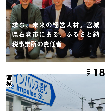
求む、未来の経営人材。宮城
県石巻市にある、ふるさと納
税事業所の責任者
18
SEP.
宮城