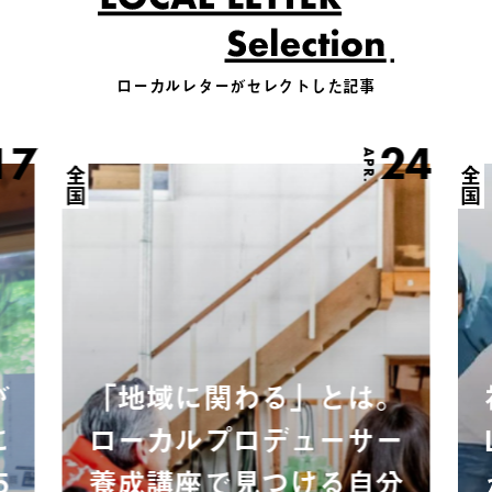
ローカルレターがセレクトした記事
17
24
APR.
全国
全国
が
「地域に関わる」とは。
に
ローカルプロデューサー
5
養成講座で見つける自分