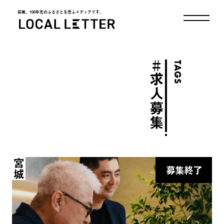
前略、100年先のふるさとを思ふメディアです。
LOCAL LETTER
＃
TAGS
求人募集
宮城
募集終了