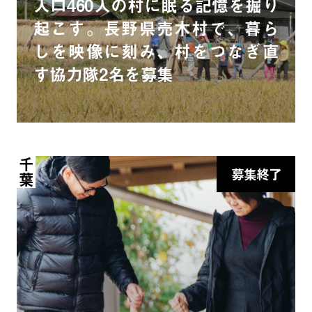
人口460人の村に眠る記憶を掘り
起こす。長野県売木村で、暮ら
しを映像に刻み、村をつなぎ直
す協力隊2名を募集
千葉
募集終了