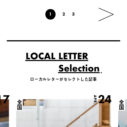
1
2
3
ローカルレターがセレクトした記事
17
24
APR.
全国
全国