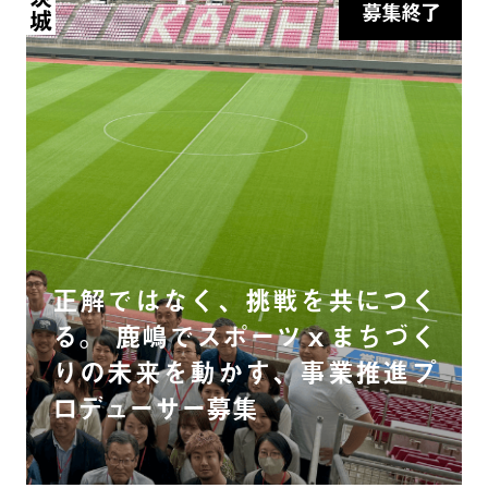
茨城
募集終了
正解ではなく、挑戦を共につく
る。 鹿嶋でスポーツｘまちづく
りの未来を動かす、事業推進プ
ロデューサー募集