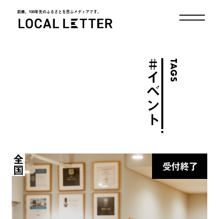
前略、100年先のふるさとを思ふメディアです。
LOCAL LETTER
＃
TAGS
イベント
全国
受付終了