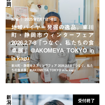
開催
2025年2月7日~8日
地域バイヤー発掘の逸品。東川
町・静岡市ウィンターフェア
2026.2.7-8「つなぐ、私たちの食
卓展」@AKOMEYA TOKYO in
la kagū
東川町・静岡市スプリングフェア 2026.2.7-8「つなぐ、私た
ちの食卓展」@AKOMEYA TOKYO in la kagū
受付終了