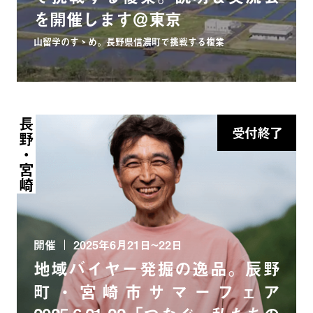
を開催します＠東京
山留学のすゝめ。長野県信濃町で挑戦する複業
長野・宮崎
受付終了
開催
2025年6月21日~22日
地域バイヤー発掘の逸品。辰野
町・宮崎市サマーフェア