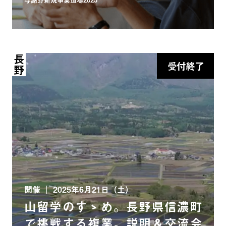
長野
受付終了
開催
2025年6月21日（土）
山留学のすゝめ。長野県信濃町
で挑戦する複業。説明＆交流会