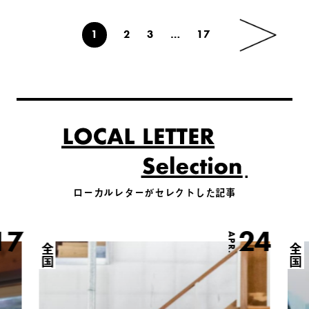
1
2
3
…
17
ローカルレターがセレクトした記事
17
24
APR.
全国
全国