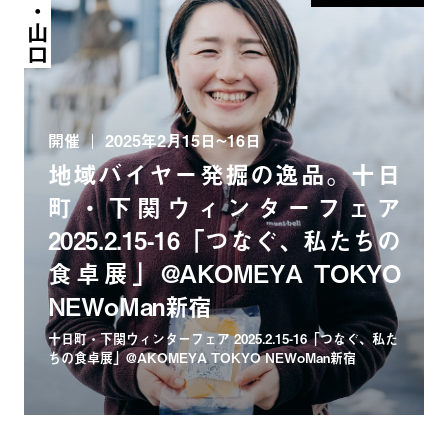
新潟・山口
開催
2025年2月15日~16日
地域バイヤー発掘の逸品。十日
町・下関ウィンターフェア
2025.2.15-16「つなぐ、私たちの
食卓展」@AKOMEYA TOKYO
NEWoMan新宿
十日町・下関ウィンターフェア 2025.2.15-16「つなぐ、私た
ちの食卓展」@AKOMEYA TOKYO NEWoMan新宿