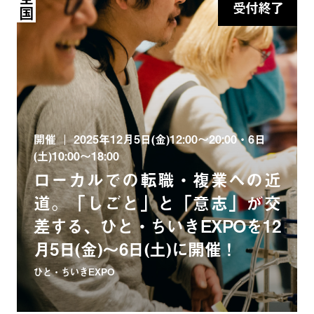
全国
受付終了
開催
2025年12月5日(金)12:00〜20:00・6日
(土)10:00〜18:00
ローカルでの転職・複業への近
道。「しごと」と「意志」が交
差する、ひと・ちいきEXPOを12
月5日(金)〜6日(土)に開催！
ひと・ちいきEXPO