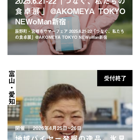
2025.6.21-22「つなぐ、私たちの
食卓展」@AKOMEYA TOKYO
NEWoMan新宿
辰野町・宮崎市サマーフェア 2025.6.21-22「つなぐ、私たち
の食卓展」@AKOMEYA TOKYO NEWoMan新宿
富山・愛知
受付終了
開催
2026年4月25日~26日
地域バイヤー発掘の逸品。氷見