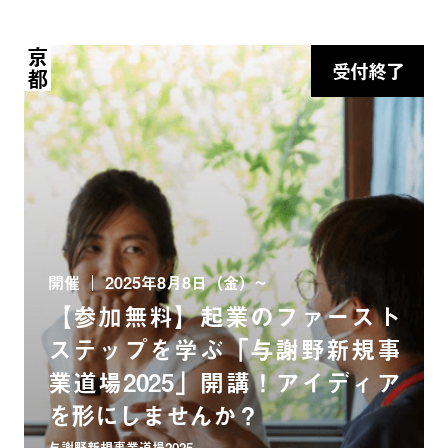
京都
受付終了
開催
2025年8月8日（金）~
【参加無料】起業のファースト
ステップを学ぶ「与謝野新規事
業道場2025」開講！アイディア
を形にしませんか？
与謝野新規事業道場2025