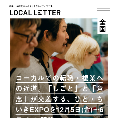
前略、100年先のふるさとを思ふメディアです。
LOCAL LETTER
全国
ローカルでの転職・複業へ
の近道。「しごと」と「意
志」が交差する、ひと・ち
いきEXPOを12月5日(金)〜6