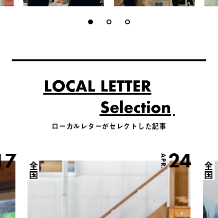
ローカルレターがセレクトした記事
17
24
APR.
全国
全国