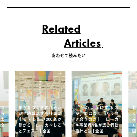
Related
Articles
あわせて読みたい
をつ
まちをつくるのはだれ
「どのようにするの
若
がら
か？地域活性を仕事に
か」ではなく「どう向
く
×ま
する・したい200名が
き合うのか」。ローカ
み
 全
繋がる「ローカルしご
ル事業者4名が語る行動
ち
とフェス」 | 全国
指針とは | 全国
国