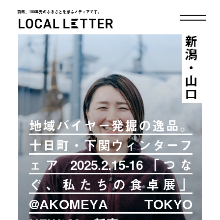
前略、100年先のふるさとを思ふメディアです。
LOCAL LETTER
新潟・山口
地域バイヤー発掘の逸品。
十日町・下関ウィンターフ
ェア 2025.2.15-16「つな
ぐ、私たちの食卓展」
@AKOMEYA TOKYO