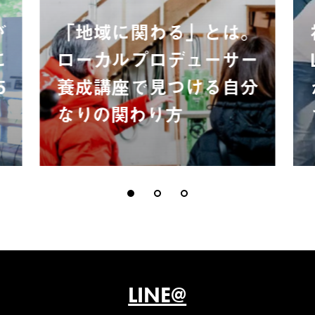
が
「地域に関わる」とは。
に
ローカルプロデューサー
5
養成講座で見つける自分
なりの関わり方
LINE@