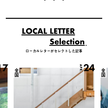
ローカルレターがセレクトした記事
17
24
APR.
全国
全国