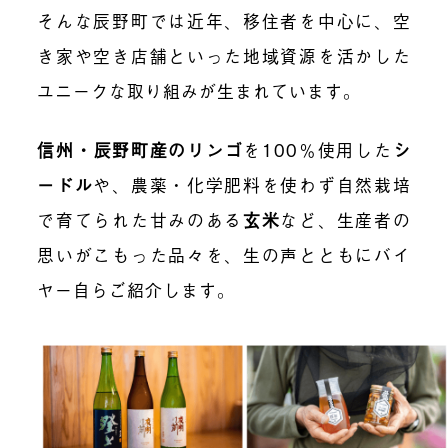
そんな辰野町では近年、移住者を中心に、空
き家や空き店舗といった地域資源を活かした
ユニークな取り組みが生まれています。
信州・辰野町産のリンゴ
を100％使用した
シ
ードル
や、農薬・化学肥料を使わず自然栽培
で育てられた甘みのある
玄米
など、生産者の
思いがこもった品々を、生の声とともにバイ
ヤー自らご紹介します。