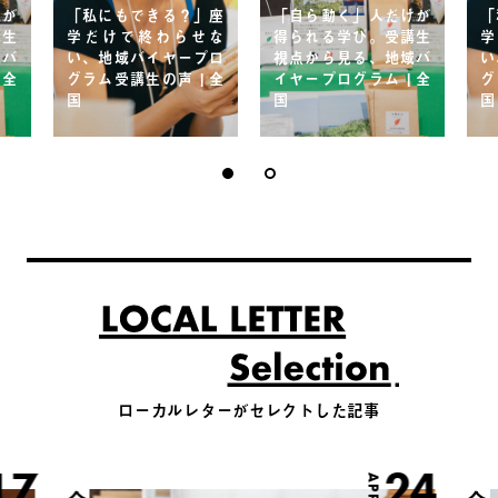
けが
「私にもできる？」座
「自ら動く」人だけが
「
講生
学だけで終わらせな
得られる学び。受講生
学
域バ
い、地域バイヤープロ
視点から見る、地域バ
い
 全
グラム受講生の声 | 全
イヤープログラム | 全
グ
国
国
国
ローカルレターがセレクトした記事
17
24
APR.