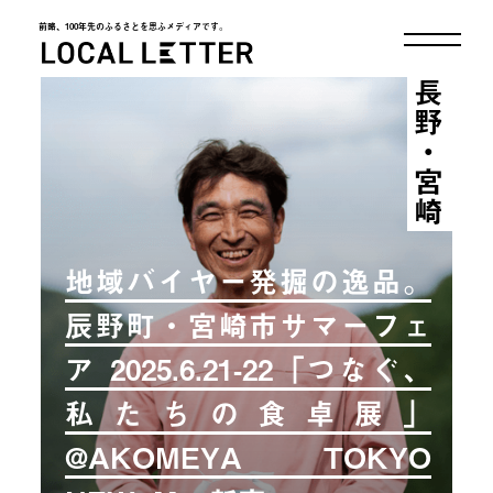
前略、100年先のふるさとを思ふメディアです。
LOCAL LETTER
長野・宮崎
地域バイヤー発掘の逸品。
辰野町・宮崎市サマーフェ
ア 2025.6.21-22「つなぐ、
私たちの食卓展」
@AKOMEYA TOKYO