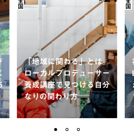
全国
全国
が
「地域に関わる」とは。
に
ローカルプロデューサー
5
養成講座で見つける自分
なりの関わり方