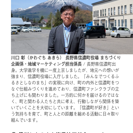
川口 彰（かわぐち あきら） 長野県信濃町役場 まちづくり
企画係・地域マーケティング担当係長
/ 長野県信濃町出
身。大学進学を機に一度上京しましたが、地元への想いが
強まり、信濃町役場に入庁しました。「みんなでつくるふ
るさとしなのまち」の実現に向け、町の内外と信濃町をつ
なぐ仕組みづくりを進めており、信濃町ファンクラブの立
ち上げにも関わりました。一方的に何かを届けるのではな
く、町と関わる人たちと共に考え、行動しながら関係を築
いていくことを大切にしています。「信濃町が好き」とい
う気持ちを育て、町と人との距離を縮める活動に日々取り
組んでいます。