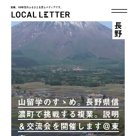
前略、100年先のふるさとを思ふメディアです。
LOCAL LETTER
長野
山留学のすゝめ。長野県信
濃町で挑戦する複業。説明
＆交流会を開催します＠東