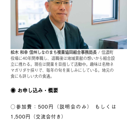
松木 和幸 信州しなのまち複業協同組合事務局長
/ 信濃町
役場に40年間奉職し、退職後は地域貢献の想いから組合設
立に携わる。現在は開業を目指して活動中。趣味は名物ネ
マガリダケ採りで、毎年の旬を楽しみにしている。地元の
食にも詳しい大の食通。
◉ お申し込み・概要
○参加費：500円（説明会のみ） もしくは
1,500円（交流会付き）