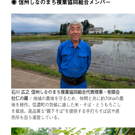
◉ 信州しなのまち複業協同組合メンバー
石川 広之 信州しなのまち複業協同組合代表理事・有限会
社仁の藏
/ 地域の農地を守るため、仲間と共に約70haの農
地を耕作。信濃町の気候に適した米・そば・とうもろこし
を栽培。高品質な“霧下そば”を提供する手打ちそば店や直
売所も自ら運営している。