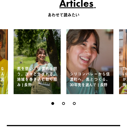
Articles
あわせて読みたい
らな
馬を想い、信濃町を想
T
万人
う。次々と生まれる、
シリコンバレーから信
い
の裏
地域を巻き込む取り組
濃町へ。馬とつくる、
が
み | 長野
30年先を選んで | 長野
側