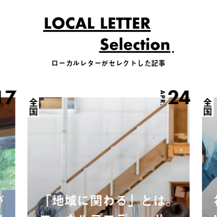
ローカルレターがセレクトした記事
17
24
APR.
全国
全国
が
「地域に関わる」とは。