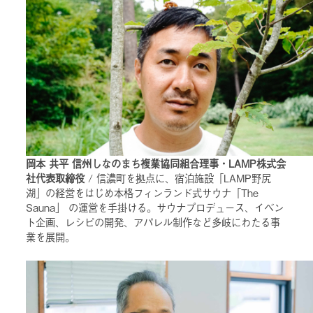
岡本 共平 信州しなのまち複業協同組合理事・LAMP株式会
社代表取締役
/ 信濃町を拠点に、宿泊施設「LAMP野尻
湖」の経営をはじめ本格フィンランド式サウナ「The
Sauna」 の運営を手掛ける。サウナプロデュース、イベン
ト企画、レシピの開発、アパレル制作など多岐にわたる事
業を展開。