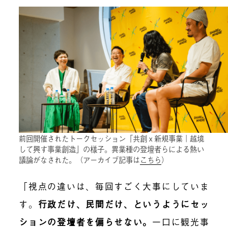
前回開催されたトークセッション「共創ｘ新規事業｜越境
して興す事業創造」の様子。異業種の登壇者らによる熱い
議論がなされた。（アーカイブ記事は
こちら
）
「視点の違いは、毎回すごく大事にしていま
す。
行政だけ、民間だけ、というようにセッ
ションの登壇者を偏らせない
。
一口に観光事