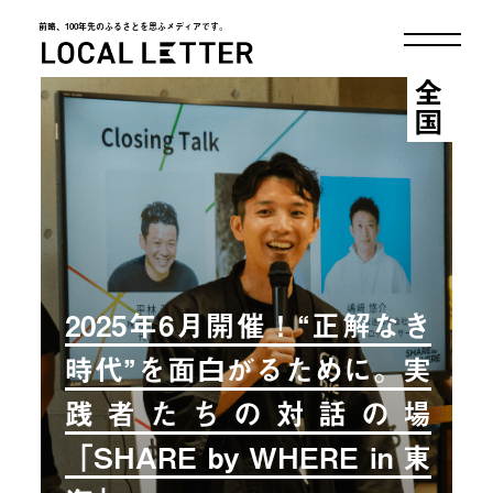
前略、100年先のふるさとを思ふメディアです。
LOCAL LETTER
全国
2025年6月開催！“正解なき
時代”を面白がるために。実
践者たちの対話の場
「SHARE by WHERE in 東