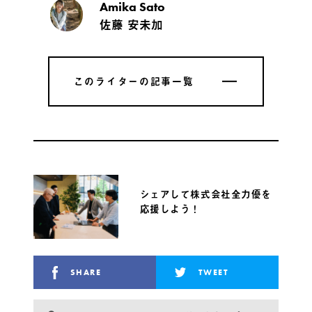
Amika Sato
佐藤 安未加
このライターの記事一覧
このライターの記事一覧
シェアして株式会社全力優を
応援しよう！
SHARE
TWEET