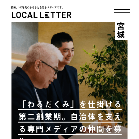
前略、100年先のふるさとを思ふメディアです。
LOCAL LETTER
宮城
「わるだくみ」を仕掛ける
第二創業期。自治体を支え
る専門メディアの仲間を募