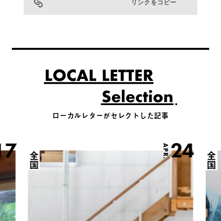
リンクをコピー
ローカルレターがセレクトした記事
17
24
APR.
全国
全国