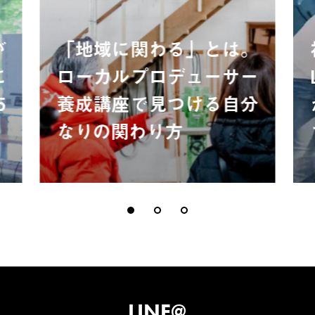
が
「地域に関わる」とは。
に
ローカルプロデューサー
5
養成講座で見つける自分
なりの関わり方
LINE@