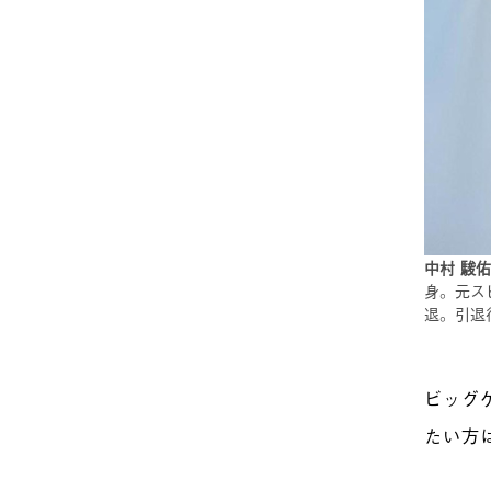
中村 駿
身。元ス
退。引退
ビッグ
たい方