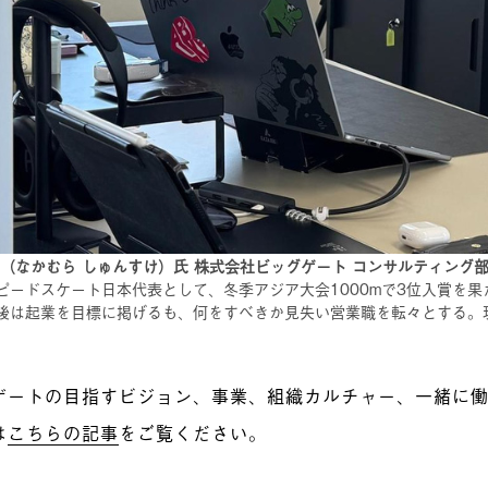
佑（なかむら しゅんすけ）氏 株式会社ビッグゲート コンサルティング
ピードスケート日本代表として、冬季アジア大会1000mで3位入賞を
後は起業を目標に掲げるも、何をすべきか見失い営業職を転々とする。
ゲートの目指すビジョン、事業、組織カルチャー、一緒に
は
こちらの記事
をご覧ください。