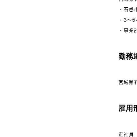
・石巻
・3〜
・事業
勤務
宮城県石
雇用
正社員