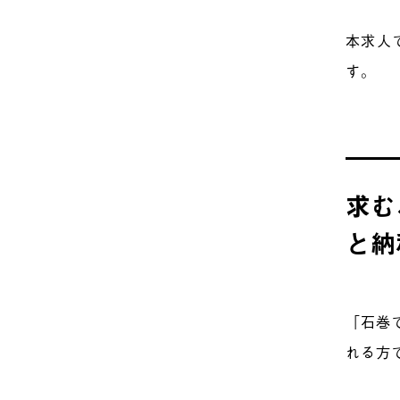
本求人
す。
求む
と納
「石巻
れる方