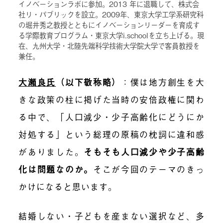
イノベーションラボに参加。2013 年に退職して、株式会
社リ・パブリックを設立。2009年、東京大学工学系研究科
の堀井秀之教授とともにイノベーションリーダーを育成す
る学際教育プログラム・東京大学i.schoolを立ち上げる。現
在、九州大学・北陸先端科学技術大学院大学で客員教授を
兼任。
大瀬良氏
（以下敬称略）
：
僕は地方創生を大
きな政策の柱に掲げた当時の安倍政権に関わ
る中で、「人口減少・少子高齢化にどうにか
対処する」という総理の原稿の枕詞に違和感
がありました。
そもそも人口減少や少子高齢
化は問題なのか。
そこが今回のテーマのきっ
かけになると思います。
結婚しない・子どもを産まない選択など、多