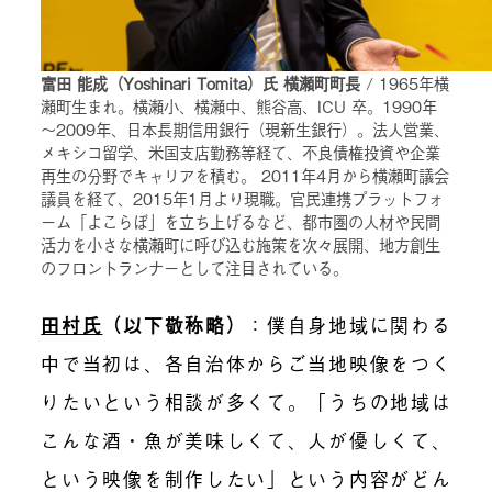
富田 能成（Yoshinari Tomita）氏 横瀬町町長
/ 1965年横
瀬町生まれ。横瀬小、横瀬中、熊谷高、ICU 卒。1990年
～2009年、日本長期信用銀行（現新生銀行）。法人営業、
メキシコ留学、米国支店勤務等経て、不良債権投資や企業
再生の分野でキャリアを積む。 2011年4月から横瀬町議会
議員を経て、2015年1月より現職。官民連携プラットフォ
ーム「よこらぼ」を立ち上げるなど、都市圏の人材や民間
活力を小さな横瀬町に呼び込む施策を次々展開、地方創生
のフロントランナーとして注目されている。
田村氏
（以下敬称略）
：
僕自身地域に関わる
中で当初は、各自治体からご当地映像をつく
りたいという相談が多くて。「うちの地域は
こんな酒・魚が美味しくて、人が優しくて、
という映像を制作したい」という内容がどん