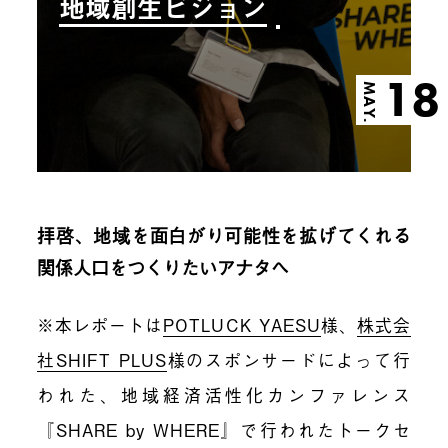
地域創生ビジョン
18
MAY.
拝啓、地域を面白がり可能性を拡げてくれる
関係人口をつくりたいアナタへ
※本レポートは
POTLUCK YAESU
様、
株式会
社SHIFT PLUS
様のスポンサードによって行
われた、地域経済活性化カンファレンス
『SHARE by WHERE』で行われたトークセ