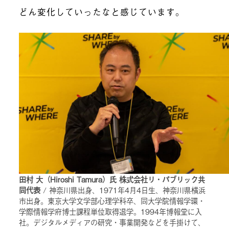
どん変化していったなと感じています。
田村 大（Hiroshi Tamura）氏 株式会社リ・パブリック共
同代表
/ 神奈川県出身、1971年4月4日生、神奈川県横浜
市出身。東京大学文学部心理学科卒、同大学院情報学環・
学際情報学府博士課程単位取得退学。1994年博報堂に入
社。デジタルメディアの研究・事業開発などを手掛けて、