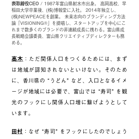
表取締役CEO
/ 1987年富山県射水市出身。 高岡高校、早
稲田大学卒業後、(株)博報堂に入社。 2014年独立し、
(株)NEWPEACEを創業。 未来志向のブランディング方法
論「VISIONING®」を提唱し、スタートアップを中心にこ
れまで数多くのブランドの非連続成長に携わる。富山県成
長戦略会議委員、富山県クリエイティブディレクターも務
める。
高木
：
ただ関係人口をつくるためには、まず
は地域が認知されないといけない。そのため
に、香川県の “うどん” など、入口となるイメ
ージが地域には必要で、富山では “寿司” を観
光のフックにし関係人口増に繋げようとして
います。
田村
：
なぜ “寿司” をフックにしたのでしょう