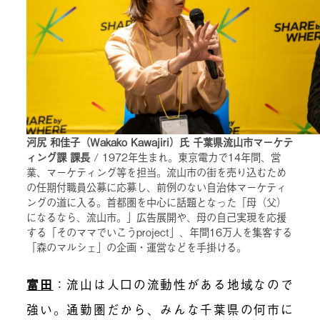
河尻 和佳子（Wakako Kawajiri）氏 千葉県流山市マーケテ
ィング課 課長
/ 1972年生まれ。東京電力で14年間、営
業、マーケティング等を担当。流山市の街を売り込むため
の任期付職員公募に応募し、前例のない自治体マーケティ
ングの道に入る。首都圏を中心に話題となった「母（父）
になるなら、流山市。」広告展開や、母の自己実現を応援
する「そのママでいこうproject」、年間16万人を集客する
「森のマルシェ」の企画・運営などを手掛ける。
富田
：
流山は人口の流動性がある地域なので
強い。通勤圏だから、みんな千葉県の何市に