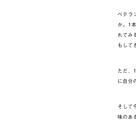
ベテラ
か。1
れてみ
もして
ただ、
に自分
そして
味のあ