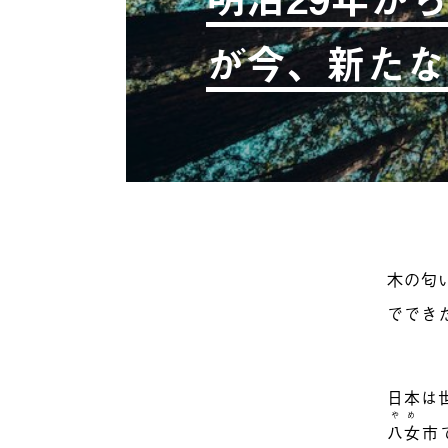
が今、新たな
木の匂
ででき
日本は
やめ
八女
市