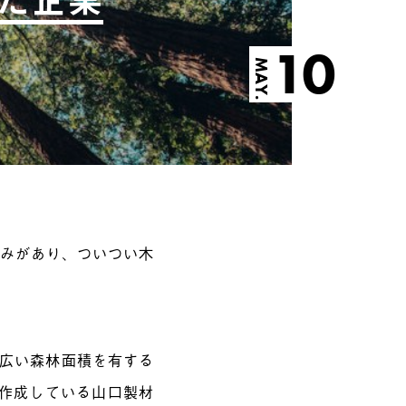
10
MAY.
かみがあり、ついつい木
？
番広い森林面積を有する
を作成している山口製材