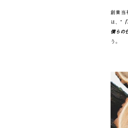
創業当
は、”
「
僕らの
う。