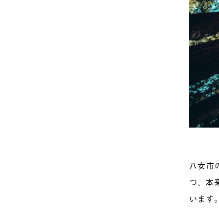
八女市
つ、本
います