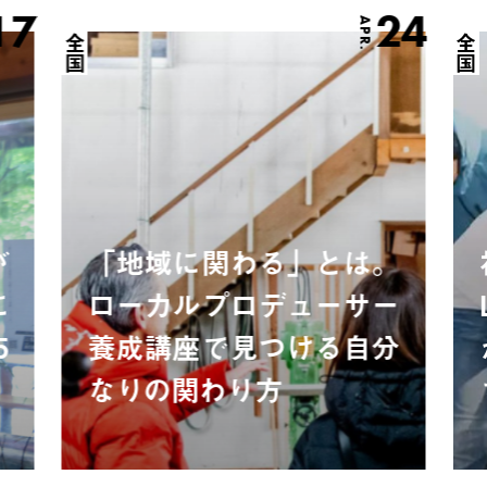
17
24
APR.
全国
全国
が
「地域に関わる」とは。
に
ローカルプロデューサー
5
養成講座で見つける自分
なりの関わり方