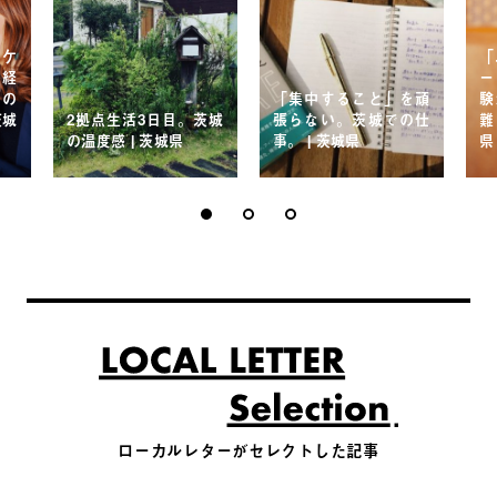
ーケ
「
。経
ー
その
「集中すること」を頑
験
茨城
2拠点生活3日目。茨城
張らない。茨城での仕
難
の温度感 | 茨城県
事。 | 茨城県
県
ローカルレターがセレクトした記事