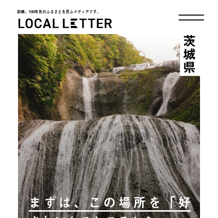
前略、100年先のふるさとを思ふメディアです。
LOCAL LETTER
茨城県
まずは、この場所を「好