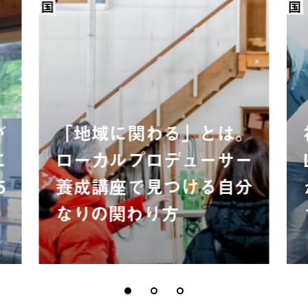
全国
全国
が
「地域に関わる」とは。
に
ローカルプロデューサー
5
養成講座で見つける自分
なりの関わり方