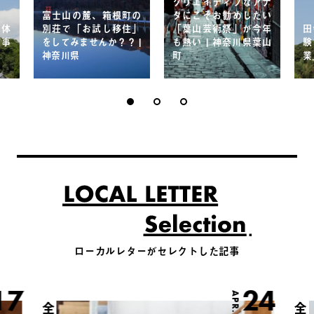
クリエイティブなアナ
富士山の麓、箱根町の
タにこそお勧めしたい
を体
別荘で「お試し移住」
「葉山芸術祭」が今年
田
住事
をしてみませんか？？ |
も熱い | 神奈川県葉山
験
神奈川県
町
業
ローカルレターがセレクトした記事
17
24
APR.