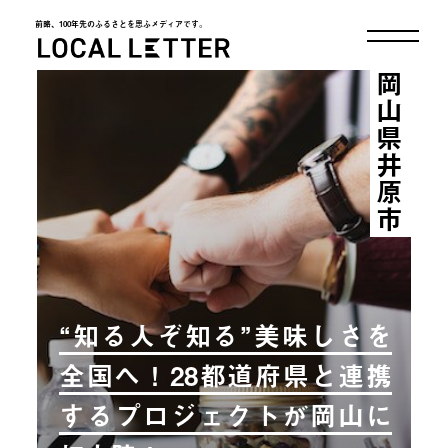
前略、100年先のふるさとを思ふメディアです。
LOCAL LETTER
岡山県井原市
“知る人ぞ知る”美味しさを
全国へ！28都道府県と連携
するプロジェクトが岡山に