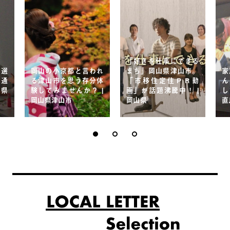
「好きを仕事にできる
を選
岡山の小京都と言われ
まち」岡山県津山市。
家
を通
る津山市を思う存分体
「市移住定住ＰＲ動
ん
川県
験してみませんか？ |
画」が話題沸騰中！ |
し
岡山県津山市
岡山県
直