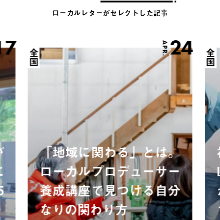
ローカルレターがセレクトした記事
17
24
APR.
全国
全国
が
「地域に関わる」とは。
に
ローカルプロデューサー
5
養成講座で見つける自分
なりの関わり方