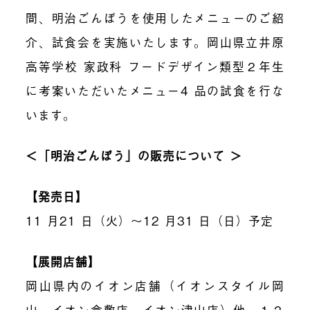
間、明治ごんぼうを使用したメニューのご紹
介、試食会を実施いたします。岡山県立井原
高等学校 家政科 フードデザイン類型２年生
に考案いただいたメニュー
4
品の試食を行な
います。
＜「明治ごんぼう」の販売について ＞
【発売日】
11
月
21
日（火）～
12
月
31
日（日）予定
【展開店舗】
岡山県内のイオン店舗（イオンスタイル岡
山、イオン倉敷店、イオン津山店）他、１２