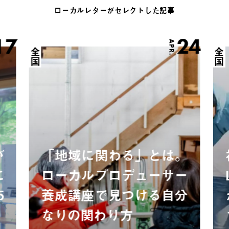
ローカルレターがセレクトした記事
17
24
APR.
全国
全国
が
「地域に関わる」とは。
に
ローカルプロデューサー
5
養成講座で見つける自分
なりの関わり方