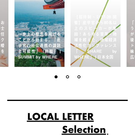
【招待制・2/27-28 開
かお
催】産学官から80名以
「
計士
上のスピーカーが集
う
就任
一歩上の概念を掲げる
結！あらゆる業界・地
が
ェク
ことから始まる。「産
域を超えた、地域経済
後
を曖
学官の社会連携の課題
活性化カンファレンス
ト
」を
と可能性」（前編） |
「SHARE by
昧
SUMMIT by WHERE
WHERE」 | 日本全国
広