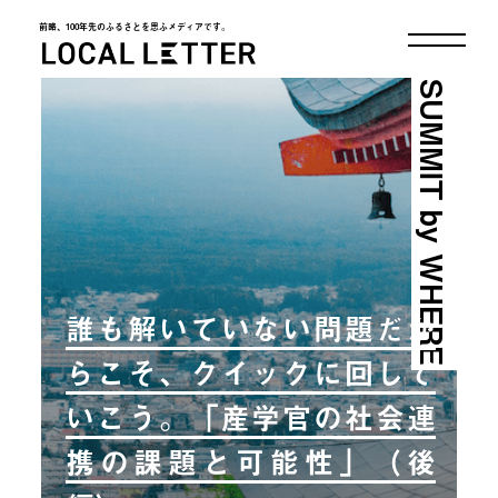
前略、100年先のふるさとを思ふメディアです。
LOCAL LETTER
SUMMIT by WHERE
誰も解いていない問題だか
らこそ、クイックに回して
いこう。「産学官の社会連
携の課題と可能性」（後