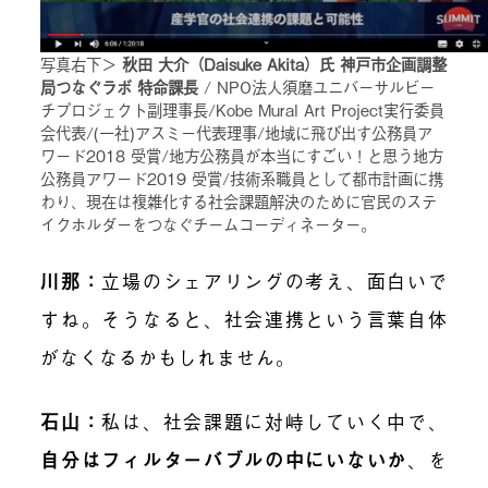
写真右下＞
秋田 大介（Daisuke Akita）氏 神戸市企画調整
局つなぐラボ 特命課長
/ NPO法人須磨ユニバーサルビー
チプロジェクト副理事長/Kobe Mural Art Project実行委員
会代表/(一社)アスミー代表理事/地域に飛び出す公務員ア
ワード2018 受賞/地方公務員が本当にすごい！と思う地方
公務員アワード2019 受賞/技術系職員として都市計画に携
わり、現在は複雑化する社会課題解決のために官民のステ
イクホルダーをつなぐチームコーディネーター。
川那：
立場のシェアリングの考え、面白いで
すね。そうなると、社会連携という言葉自体
がなくなるかもしれません。
石山：
私は、社会課題に対峙していく中で、
自分はフィルターバブルの中にいないか
、を