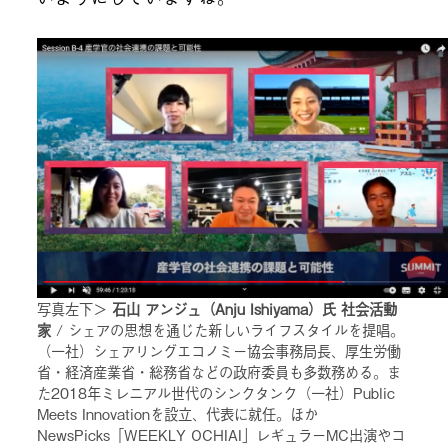
写真左下＞
石山 アンジュ（Anju Ishiyama）氏 社会活動
家
/ シェアの思想を通じた新しいライフスタイルを提唱。
（一社）シェアリングエコノミー協会事務局長、厚生労働
省・経済産業省・総務省などの政府委員も多数務める。ま
た2018年ミレニアル世代のシンクタンク（一社）Public
Meets Innovationを設立、代表に就任。ほか
NewsPicks「WEEKLY OCHIAI」レギュラーMC出演やコ