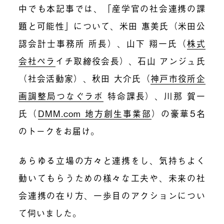
中でも本記事では、
「産学官の社会連携の課
題と可能性」について、
米田 惠美氏（米田公
認会計士事務所 所長）、山下 翔一氏（
株式
会社ペラ
イチ取締役会長）、石山 アンジュ氏
（社会活動家）、秋田 大介氏（
神戸市役所企
画調整局つなぐラボ
特命課長）、川那 賀一
氏（
DMM.com 地方創生事業部
）の豪華5名
のトークをお届け。
あらゆる立場の方々と連携をし、気持ちよく
動いてもらうための様々な工夫や、
未来の社
会連携の在り方、一歩目のアクションについ
て伺いました。