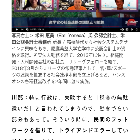
写真右上＞
米田 惠美（Emi Yoneda）氏 公認会計士、米
田公認会計士事務所 所長
/ 高校時代から社会システムデザ
インに興味をもち、慶應義塾大学在学中に公認会計士の資
格を取得。監査法人勤務を経て、2013年に独立。組織開
発・人材開発会社の副社長、Ｊリーグフェローを経て、
2018年3月からＪリーグの常勤理事として、官/民/スポー
ツの連携を推進する社会連携本部を立上げるなど、ハンズ
オンの各種経営改革を2年間に渡り実施。
川那：
特に行政は、失敗すると「税金の無駄
遣いだ」と言われてしまうので、動きづらい
部分もあって。そういう時に、
民間のフット
ワークを借りて、トライアンドエラーしてい