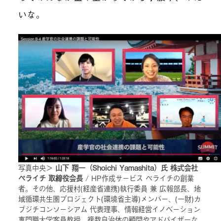
いな。
写真中央＞
山下 翔一（Shoichi Yamashita）氏 株式会社
ペライチ 取締役会長
/ HP作成サービス ペライチの創業
者。その他、応援村(経産省連携)執行委員 兼 広報部長、地
域循環共生圏プロジェクト(環境省主導)メンバー、(一財)カ
ブジチコンソーシアム 代表理事、情報経営イノベーション
専門職大学客員教授、複数自治体の顧問やアドバイザーな