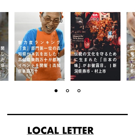
魅力度ランキング
品開
「食」部門第一位の高
伝
入し
知県が本気を出した！
伝統の文化を守るため
発
こだ
高知県奥四万十が都内
に生まれた「日本の
て
 京
イベントを開催 | 高知
味」がお披露目。 | 新
わ
県奥四万十
潟県燕市・村上市
都