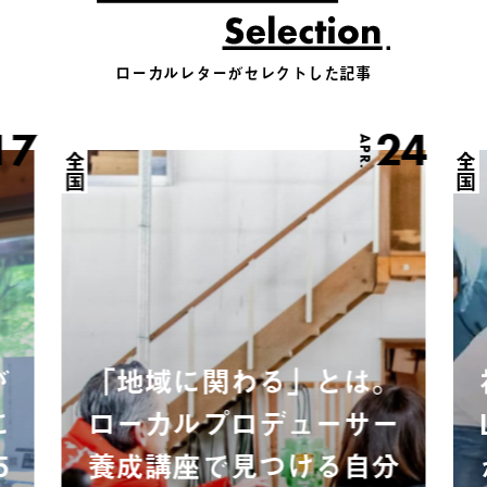
ローカルレターがセレクトした記事
17
24
APR.
全国
全国
が
「地域に関わる」とは。
に
ローカルプロデューサー
5
養成講座で見つける自分