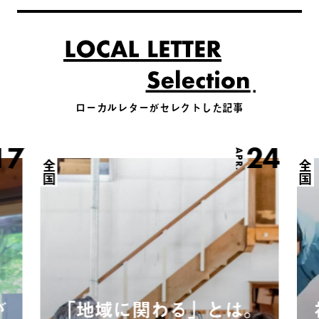
ローカルレターがセレクトした記事
17
24
APR.
全国
全国
が
「地域に関わる」とは。