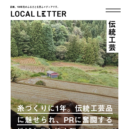
前略、100年先のふるさとを思ふメディアです。
LOCAL LETTER
伝統工芸
糸づくりに1年。伝統工芸品
に魅せられ、PRに奮闘する