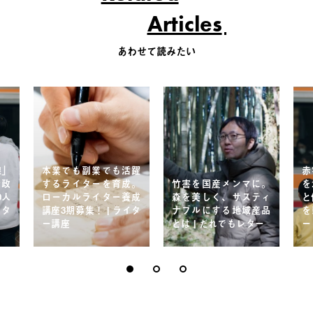
Articles
あわせて読みたい
線」
本業でも副業でも活躍
赤
行政
するライターを育成。
竹害を国産メンマに。
を
0人
ローカルライター養成
森を美しく、サスティ
と
レタ
講座3期募集！ | ライタ
ナブルにする地域産品
を
ー講座
とは | だれでもレター
ー