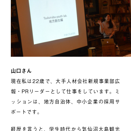
山口さん
現在私は
22
歳で、大手人材会社新規事業部広
報・
PR
リーダーとして仕事をしています。ミ
ッションは、地方自治体、中小企業の採用サ
ポートです。
経歴を言うと、学生時代から気仙沼大島観光