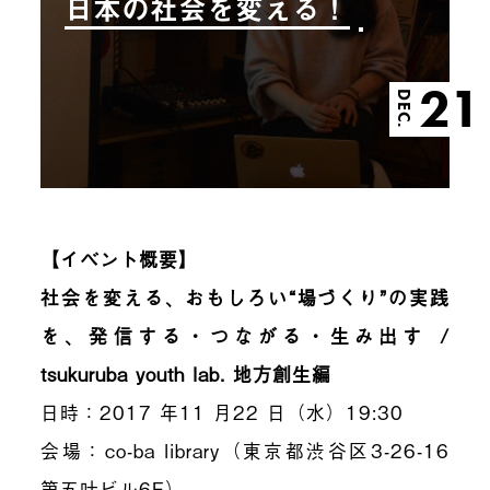
日本の社会を変える！
21
DEC.
【イベント概要】
社会を変える、おもしろい“場づくり”の実践
を、発信する・つながる・生み出す
/
tsukuruba youth lab.
地方創生編
日時：
2017
年
11
月
22
日（水）
19:30
会場：
co-ba library
（東京都渋谷区
3-26-16
第五叶ビル
6F
）