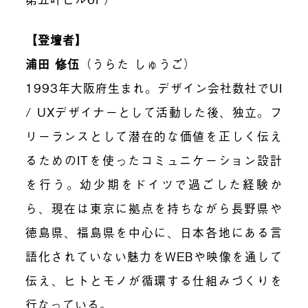
【登壇者】
浦田 修伍
（うらた しゅうご）
1993
年大阪府生まれ。デザイン会社数社で
UI
/ UX
デザイナーとして活動した後、独立。フ
リーランスとして潜在的な価値を正しく伝え
るための
IT
を使ったコミュニケーション設計
を行う。幼少期をドイツで過ごした経験か
ら、現在は東京に拠点を持ちながら長野県や
徳島県、福島県を中心に、日本各地にある言
語化されていない魅力を
WEB
や映像を通して
伝え、ヒトとモノが循環する仕組みづくりを
行なっている。