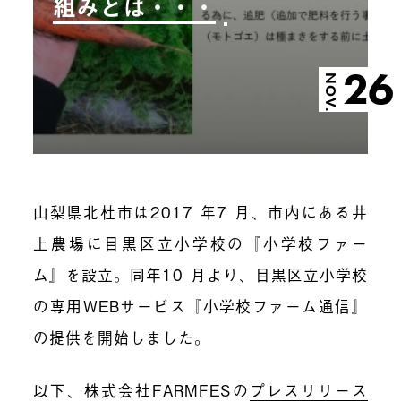
組みとは・・・
26
NOV.
山梨県北杜市は
2017
年
7
月、市内にある井
上農場に目黒区立小学校の『小学校ファー
ム』を設立。同年
10
月より、目黒区立小学校
の専用
WEB
サービス『小学校ファーム通信』
の提供を開始しました。
以下、株式会社
FARMFES
の
プレスリリース