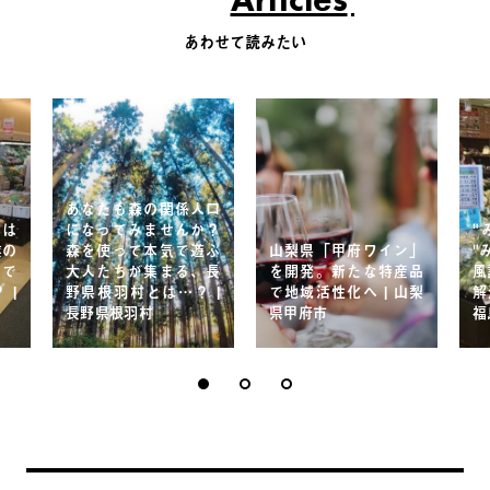
あわせて読みたい
あなたも森の関係人口
次は
になってみませんか？
"
業の
森を使って本気で遊ぶ
山梨県「甲府ワイン」
"
 で
大人たちが集まる、長
を開発。新たな特産品
風
 |
野県根羽村とは…？ |
で地域活性化へ | 山梨
解
長野県根羽村
県甲府市
福