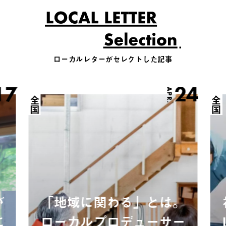
ローカルレターがセレクトした記事
17
24
APR.
全国
全国
が
「地域に関わる」とは。
に
ローカルプロデューサー