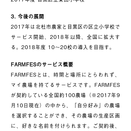
3.
今後の展開
2017
年は北杜市農家と目黒区の区立小学校で
サービス開始、
2018
年以降、全国に拡大す
る。
2018
年度
10
～
20
校の導入を目指す。
FARMFES
のサービス概要
FARMFES
とは、時間と場所にとらわれず、
マイ農場を持てるサービスです。
FARMFES
が契約している全国約
100
農場（※
2017
年
9
月
10
日現在）の中から、「自分好み」の農場
を選択することができ、その農場の生産区画
に、好きな名前を付けられます。ご契約後、