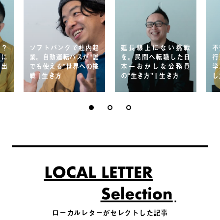
う？
ソフトバンクで社内起
延長線上にない挑戦
不
崇に
業。自動運転バスが“誰
を。民間へ転職した日
行
み出
でも使える”世界への挑
本一おかしな公務員
学
戦 | 生き方
の“生き方" | 生き方
し
ローカルレターがセレクトした記事