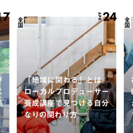
17
24
APR.
全国
全国
が
「地域に関わる」とは。
に
ローカルプロデューサー
5
養成講座で見つける自分
なりの関わり方