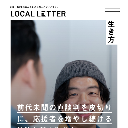
前略、100年先のふるさとを思ふメディアです。
LOCAL LETTER
生き方
前代未聞の直談判を皮切り
に、応援者を増やし続ける