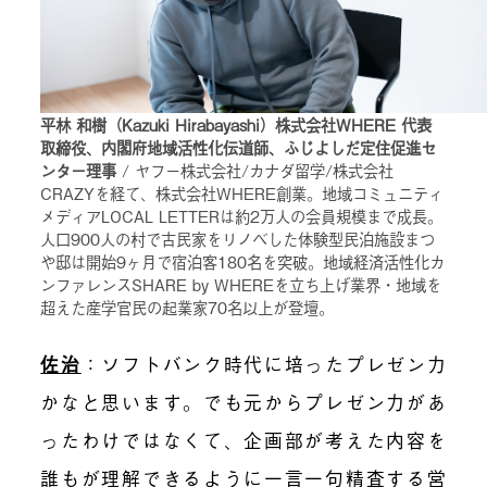
平林 和樹（Kazuki Hirabayashi）株式会社WHERE 代表
取締役、内閣府地域活性化伝道師、ふじよしだ定住促進セ
ンター理事
/ ヤフー株式会社/カナダ留学/株式会社
CRAZYを経て、株式会社WHERE創業。地域コミュニティ
メディアLOCAL LETTERは約2万人の会員規模まで成長。
人口900人の村で古民家をリノベした体験型民泊施設まつ
や邸は開始9ヶ月で宿泊客180名を突破。地域経済活性化カ
ンファレンスSHARE by WHEREを立ち上げ業界・地域を
超えた産学官民の起業家70名以上が登壇。
佐治
：ソフトバンク時代に培ったプレゼン力
かなと思います。でも元からプレゼン力があ
ったわけではなくて、企画部が考えた内容を
誰もが理解できるように一言一句精査する営