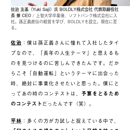
佐治 友基（Yuki Saji）氏 BOLDLY株式会社 代表取締役社
長 兼 CEO
/ 上智大学卒業後、ソフトバンク株式会社に入
社。孫正義直伝の経営を学び、BOLDLYを設立。現在に至
る。
佐治
：僕は孫正義さんに憧れて入社したタイ
プなので、「長年の人生テーマ」と思えるも
のを見つけるのに苦しんできたんです。だか
らこそ「自動運転」というテーマに出会った
時、絶対に事業化させたいと思った。僕にと
ってあの時のコンテストは、
予算をとるため
のコンテスト
だったんです（笑）。
平林
：多くの方が力試しと捉えている中で、