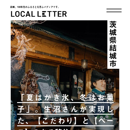
前略、100年先のふるさとを思ふメディアです。
LOCAL LETTER
茨城県結城市
「夏はかき氷、冬はお菓
子」。生沼さんが実現し
た、【こだわり】と【ペー