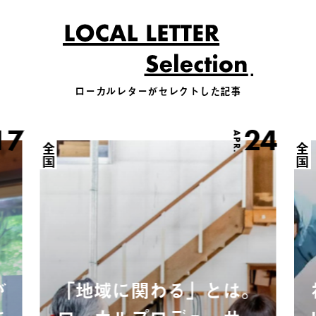
ローカルレターがセレクトした記事
17
24
APR.
全国
全国
が
「地域に関わる」とは。