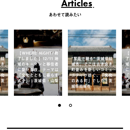
Articles
あわせて読みたい
【WHERE NIGHT/終
【
県結
了しました 】12/11 地
”写真で観る” 茨城県結
了
良き
域のキーマンと移住者
城市。そこは古き良き
域
ミュ
に繋がる夜。テーマは
町並みを新しいコミュ
に
文化
「文化とともに暮らす
ニティが紡ぐ、「文化
「
 茨
人々」 | 茨城県・山梨
のある町」でした | 茨
人
県
城県結城市
県