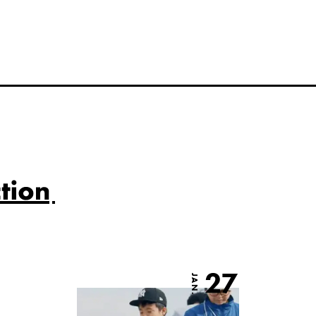
27
JAN.