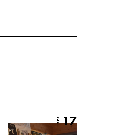
17
JUL.