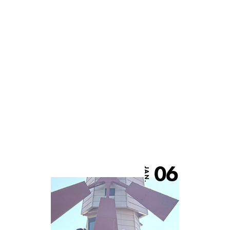
06
JAN.