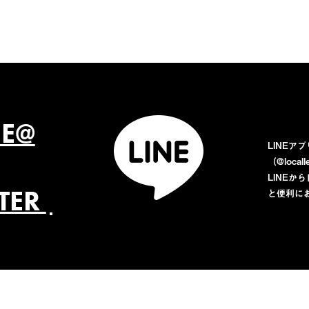
NE@
LINEア
（@loca
LINE
TTER
と便利に