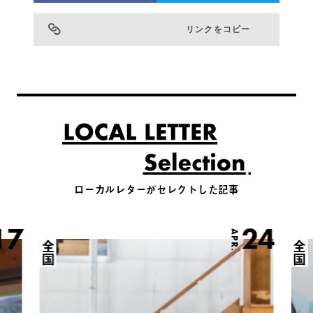
リンクをコピー
ローカルレターがセレクトした記事
17
24
APR.
全国
全国