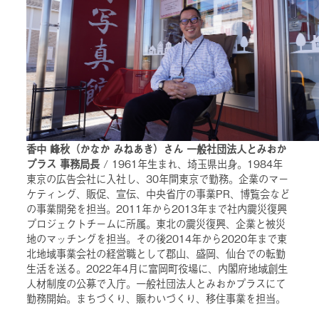
香中 峰秋（かなか みねあき）さん 一般社団法人とみおか
プラス 事務局長
/ 1961年生まれ、埼玉県出身。1984年
東京の広告会社に入社し、30年間東京で勤務。企業のマー
ケティング、販促、宣伝、中央省庁の事業PR、博覧会など
の事業開発を担当。2011年から2013年まで社内震災復興
プロジェクトチームに所属。東北の震災復興、企業と被災
地のマッチングを担当。その後2014年から2020年まで東
北地域事業会社の経営職として郡山、盛岡、仙台での転勤
生活を送る。2022年4月に富岡町役場に、内閣府地域創生
人材制度の公募で入庁。一般社団法人とみおかプラスにて
勤務開始。まちづくり、賑わいづくり、移住事業を担当。