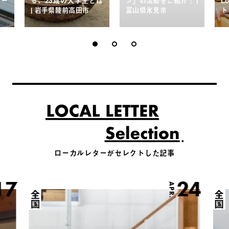
ター
る、23歳の大学生とは
ン」の活動をご紹介！ |
L
| 岩手県陸前高田市
富山県氷見市
ト
ローカルレターがセレクトした記事
17
24
APR.
全国
全国