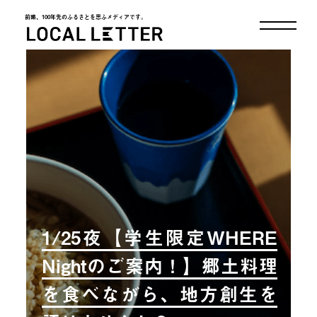
前略、100年先のふるさとを思ふメディアです。
LOCAL LETTER
1/25夜【学生限定WHERE
Nightのご案内！】郷土料理
を食べながら、地方創生を