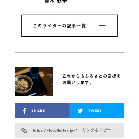
鈴木 彩華
このライターの記事一覧
このライターの記事一覧
これからもふるさとの応援を
お願いします。
SHARE
TWEET
https://localletter.jp/?p=899
リンクをコピー