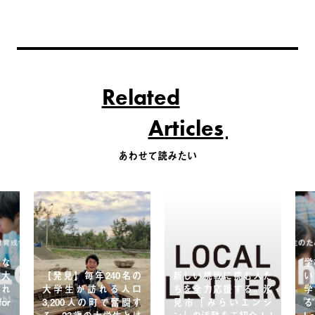
Related
Articles
あわせて読みたい
れな
学
を大
【発見】毎年240名の
新しい挑戦に挑む人た
い
れ
大学生が訪れる人口
ちを全力応援する。氷
or
3,200人の町で奮闘す
見市「みらいエンジ
る