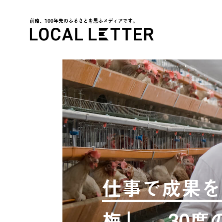
前略、100年先のふるさとを思ふメディアです。
LOCAL LETTER
仕事で成果を
梅」。-30