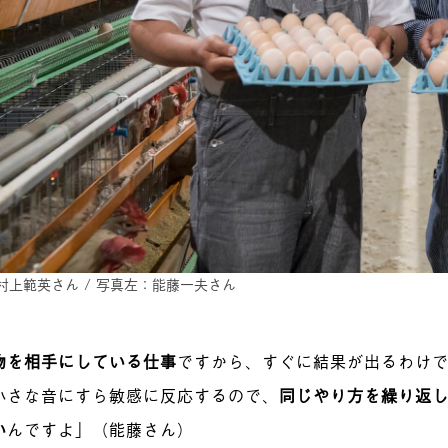
村上範英さん / 写真左：能藤一夫さん
物を相手にしている仕事
ですから、すぐに結果が出るわけ
小さな音にすら敏感に反応するので、
同じやり方を繰り返
い
んですよ」（能藤さん）