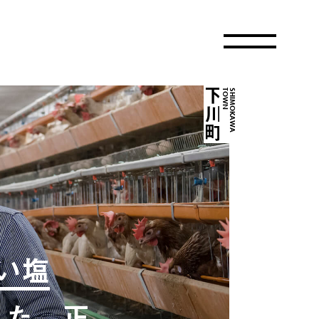
下川町
S
H
I
M
O
K
A
W
A
T
O
W
N
い塩
れた、正