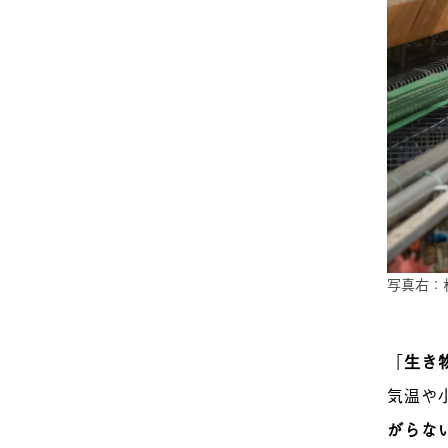
写真右：
「
生き
気温や
がらな