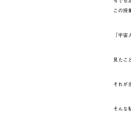
今でも
この授
「宇宙
見たこ
それが
そんな