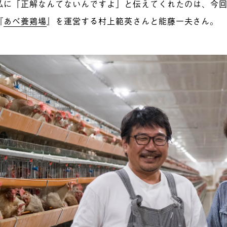
私に「正解なんてないんですよ」と伝えてくれたのは、
今
『
あべ養鶏場
』を運営する村上範英さんと能藤一夫さん。