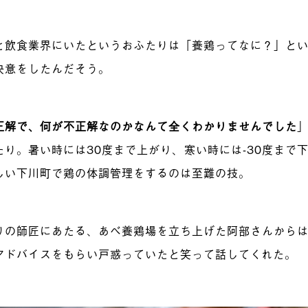
と飲食業界にいたというおふたりは「養鶏ってなに？」と
決意をしたんだそう。
正解で、何が不正解なのかなんて全くわかりませんでした
たり。暑い時には30度まで上がり、寒い時には-30度まで
しい下川町で鶏の体調管理をするのは至難の技。
りの師匠にあたる、あべ養鶏場を立ち上げた阿部さんから
アドバイスをもらい戸惑っていたと笑って話してくれ
た。