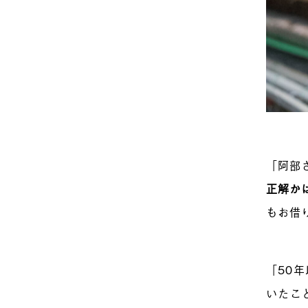
「阿部
正解か
もお借
「50
いたこ