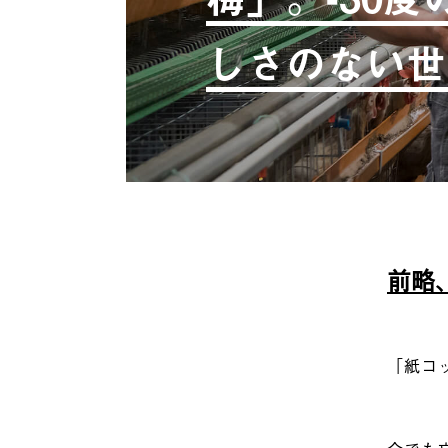
しさのない世
前略
「紙コ