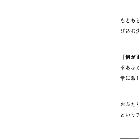
もとも
び込む
「
何が
るおふ
常に激
おふた
という