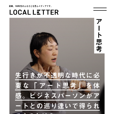
前略、100年先のふるさとを思ふメディアです。
LOCAL LETTER
アート思考
先行きが不透明な時代に必
要な「​​アート思考」を体
感。ビジネスパーソンがア
ートとの巡り逢いで得られ