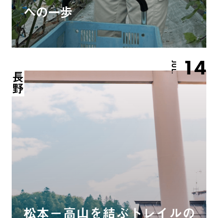
への一歩
14
JUL.
長野
松本－高山を結ぶトレイルの