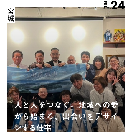
24
FEB.
宮城
人と人をつなぐ。地域への愛
から始まる、出会いをデザイ
ンする仕事