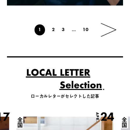
1
2
3
…
10
ローカルレターがセレクトした記事
17
24
APR.
全国
全国