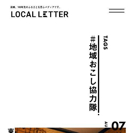
前略、100年先のふるさとを思ふメディアです。
LOCAL LETTER
＃
TAGS
地域おこし協力隊
07
AUG.