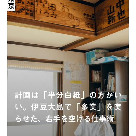
東京
計画は「半分白紙」の方がい
い。伊豆大島で「多業」を実
らせた、右手を空ける仕事術