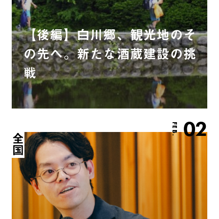
【後編】白川郷、観光地のそ
の先へ。新たな酒蔵建設の挑
戦
02
FEB.
全国