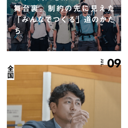
舞台裏。制約の先に見えた
「みんなでつくる」道のかた
ち
09
JUL.
全国