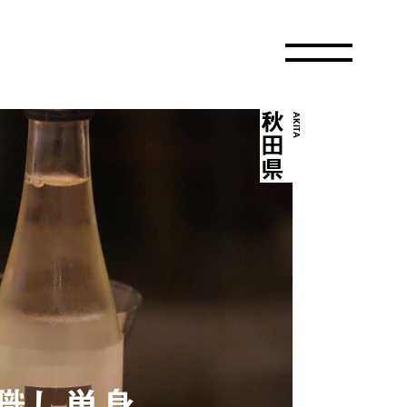
秋田県
AKITA
職し単身