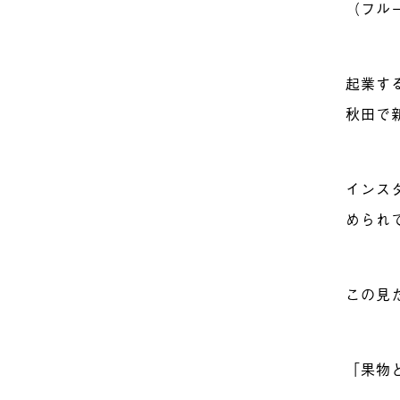
（フル
起業す
秋田で
インス
められ
この見
「果物