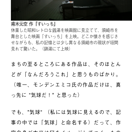
甫木元空 作『すいっち』
休業した昭和レトロな銭湯を映画館に見立てて、須崎市を
舞台とした映画「すいっち」を上映。どこか懐さを感じさ
せながらも、私の記憶とは少し異なる須崎市の現状が垣間
見れて驚いた。（錦湯にて上映）
まちの至るところにある作品は、そのほとん
どが「なんだろうこれ」と思うものばかり。
（唯一、モンデンエミコ氏の作品だけは、真
っ先に “気球だ！” と思った）
でも、”気球“ （私には気球に見えるので、記
事の中では「気球」と命名する）だって、作