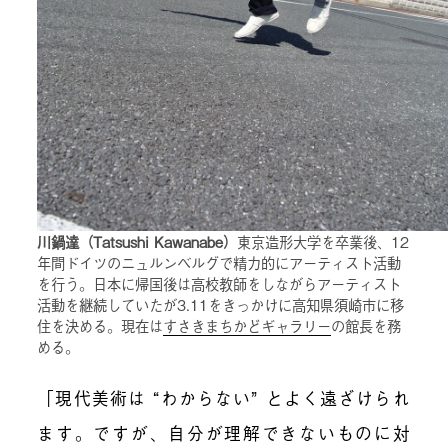
川鍋達（Tatsushi Kawanabe）
東京造形大学を卒業後、12
年間ドイツのニュルンベルグで精力的にアーティスト活動
を行う。日本に帰国後は高校教師をしながらアーティスト
活動を継続していたが3.11をきっかけに高知県須崎市に移
住を決める。現在は
すさきまちかどギャラリー
の館長を務
める。
「現代美術は “わからない” とよく遠ざけられ
ます。ですが、自分が理解できないものに対