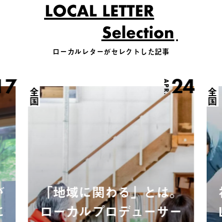
ローカルレターがセレクトした記事
17
24
APR.
全国
全国
が
「地域に関わる」とは。
に
ローカルプロデューサー