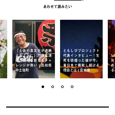
あわせて読みたい
「土佐の食文化が途絶
ともしびプロジェクト
。忙
えんように」71歳元漁
代表インタビュー！生
1
そお
師が始めた新たなチャ
死を彷徨った彼が今、
災
ませ
レンジが熱い | 高知県
東日本で挑戦し続ける
め
中土佐町
理由とは | 宮城県
る