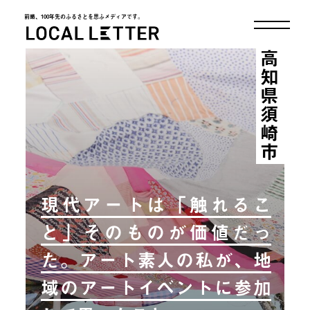
前略、100年先のふるさとを思ふメディアです。
LOCAL LETTER
高知県須崎市
現代アートは「触れるこ
と」そのものが価値だっ
た。アート素人の私が、地
域のアートイベントに参加