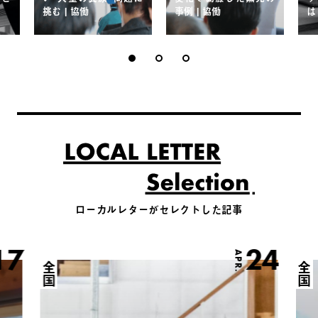
挑む | 協働
事例 | 協働
は
ローカルレターがセレクトした記事
17
24
APR.
全国
全国