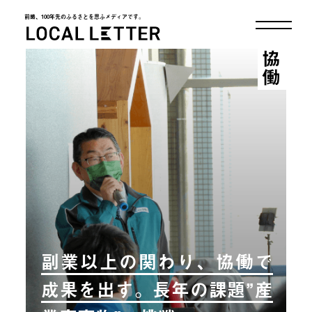
前略、100年先のふるさとを思ふメディアです。
LOCAL LETTER
協働
副業以上の関わり、協働で
成果を出す。長年の課題”産