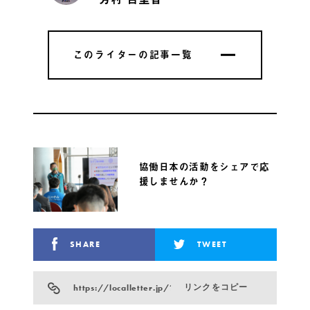
このライターの記事一覧
このライターの記事一覧
協働日本の活動をシェアで応
援しませんか？
SHARE
TWEET
https://localletter.jp/?p=19051
リンクをコピー