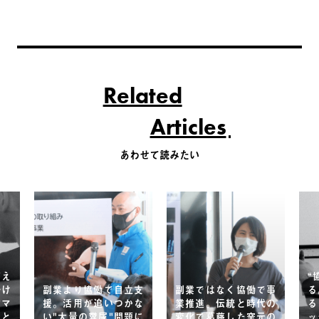
Related
Articles
あわせて読みたい
変え
“
掛け
副業より協働で自立支
副業ではなく協働で事
る
材マ
援。活用が追いつかな
業推進。伝統と時代の
る
」と
い"大量の糞尿"問題に
変化で葛藤した窯元の
ッ