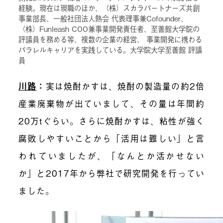
経験。現在は現職のほか、（株）スカラパートナーズ共創
事業部長、一般社団法人熱会 代表理事兼Cofounder、
（株）Funleash COO兼事業開発責任者、至善館大学院の
評議員を務める等、複数の企業の経営、 事業開発に携わる
パラレルキャリアを実践している。大学院大学至善館 評議
員
川路
：
実は焼酎かすは、焼酎の製造量の約2倍
産業廃棄物が出ていまして、その量は年間約
20万tぐらい。さらに焼酎かすは、粘性が強く
腐敗しやすいことから「活用は難しい」と言
われていましたが、「なんとか活かせない
か」と2017年から弊社で研究開発を行ってい
ました。