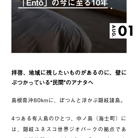
「Entô」の今に至る10年
01
AUG.
拝啓、地域に残したいものがあるのに、壁に
ぶつかっている“民間”のアナタへ
島根県沖80kmに、ぽつんと浮かぶ隠岐諸島。
4つある有人島のひとつ、中ノ島（海士町）に
は、隠岐ユネスコ世界ジオパークの拠点であ