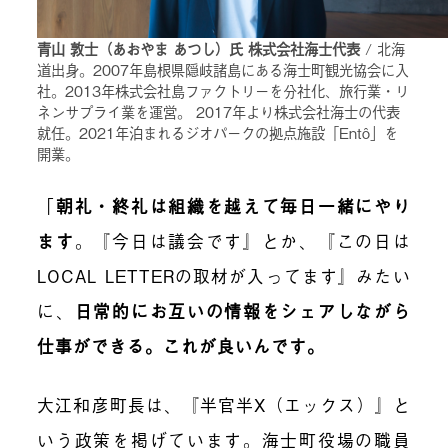
青山 敦士（あおやま あつし）氏 株式会社海士代表
/ 北海
道出身。2007年島根県隠岐諸島にある海士町観光協会に入
社。2013年株式会社島ファクトリーを分社化、旅行業・リ
ネンサプライ業を運営。 2017年より株式会社海士の代表
就任。2021年泊まれるジオパークの拠点施設「Entô」を
開業。
「
朝礼・終礼は組織を越えて毎日一緒にやり
ます
。『今日は議会です』とか、『この日は
LOCAL LETTERの取材が入ってます』みたい
に、
日常的にお互いの情報をシェアしながら
仕事ができる。これが良いんです。
大江和彦町長は、『半官半X（エックス）』と
いう政策を掲げています。海士町役場の職員