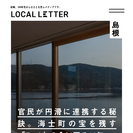
前略、100年先のふるさとを思ふメディアです。
LOCAL LETTER
島根
官民が円滑に連携する秘
訣。海士町の宝を残す