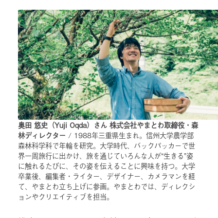
奥田 悠史（Yuji Oqda）さん 株式会社やまとわ取締役・森
林ディレクター
/ 1988年三重県生まれ。信州大学農学部
森林科学科で年輪を研究。大学時代、バックパッカーで世
界一周旅行に出かけ、旅を通じていろんな人が“生きる”姿
に触れるたびに、その姿を伝えることに興味を持つ。大学
卒業後、編集者・ライター、デザイナー、カメラマンを経
て、やまとわ立ち上げに参画。やまとわでは、ディレクシ
ョンやクリエイティブを担当。