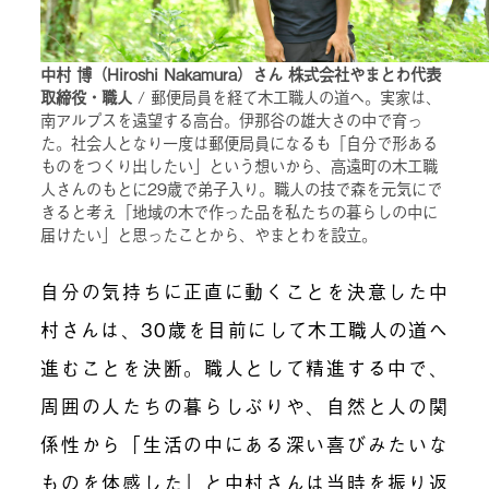
中村 博（Hiroshi Nakamura）さん 株式会社やまとわ代表
取締役・職人
/ 郵便局員を経て木工職人の道へ。実家は、
南アルプスを遠望する高台。伊那谷の雄大さの中で育っ
た。社会人となり一度は郵便局員になるも「自分で形ある
ものをつくり出したい」という想いから、高遠町の木工職
人さんのもとに29歳で弟子入り。職人の技で森を元気にで
きると考え「地域の木で作った品を私たちの暮らしの中に
届けたい」と思ったことから、やまとわを設立。
自分の気持ちに正直に動くことを決意した中
村さんは、30歳を目前にして木工職人の道へ
進むことを決断。職人として精進する中で、
周囲の人たちの暮らしぶりや、自然と人の関
係性から「生活の中にある深い喜びみたいな
ものを体感した」と中村さんは当時を振り返