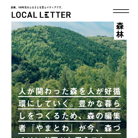
前略、100年先のふるさとを思ふメディアです。
LOCAL LETTER
森林
人が関わった森を人が好循
環にしていく。豊かな暮ら
しをつくるため、森の編集
者『やまとわ』が今、森づ