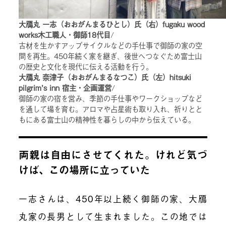
大鴈丸 一志（おおがんまるひとし）氏（右）fugaku wood
works木工職人・御師18代目
/
古材を生かすアップサイクルなどの手仕事で御師の家の空
間を再生。450年続く家を継ぎ、後世へつなぐため富士山
の歴史と文化を現代に伝える活動を行う。
大鴈丸 奈津子（おおがんまるなつこ）氏（左）hitsuki
pilgrim’s inn 宿主・企画運営
/
御師の家の宿を営み、季節の手仕事やワークショップなど
を通して場を育む。アロマや占星術も取り入れ、祈りとと
もにある富士山の精神性を暮らしの中から伝えている。
両親は自由にさせてくれた。けれど気づ
けば、この場所に立っていた
一志さんは、450年以上続く御師の家、大鴈
丸家の長男として生まれました。この地では