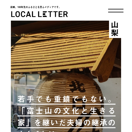
前略、100年先のふるさとを思ふメディアです。
LOCAL LETTER
山梨
若手でも重鎮でもない。
「富士山の文化と生きる
家」を継いだ夫婦の継承の