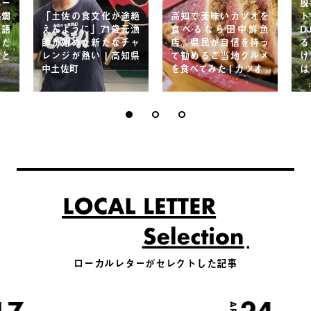
ニー
脱
熱燗
「土佐の食文化が途絶
高知で美味いカツオを
ト
が語
えんように」71歳元漁
食べるなら田中鮮魚
D
とだ
師が始めた新たなチャ
店。県民が自信を持っ
る
方と
レンジが熱い | 高知県
て勧めるご当地グルメ
け
中土佐町
を食べてみた | カツオ
は
ローカルレターがセレクトした記事