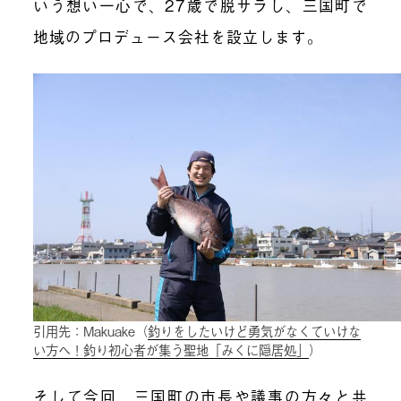
いう想い一心で、27歳で脱サラし、三国町で
地域のプロデュース会社を設立します。
引用先：Makuake（
釣りをしたいけど勇気がなくていけな
い方へ！釣り初心者が集う聖地「みくに隠居処」
）
そして今回、三国町の市長や議事の方々と共