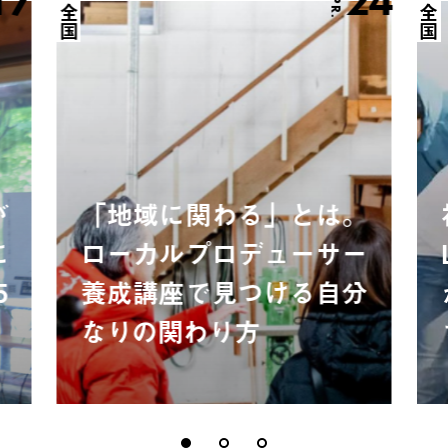
17
24
APR.
全国
全国
が
「地域に関わる」とは。
に
ローカルプロデューサー
5
養成講座で見つける自分
なりの関わり方