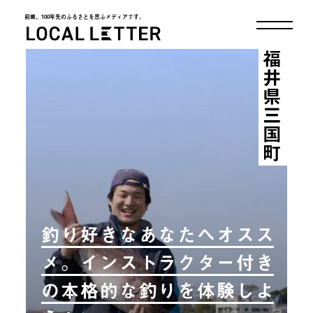
前略、100年先のふるさとを思ふメディアです。
LOCAL LETTER
福井県三国町
釣り好きなあなたへオスス
メ。インストラクター付き
の本格的な釣りを体験しよ