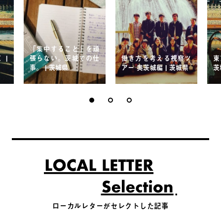
「集中すること」を頑
 |
張らない。茨城での仕
働き方を考える視察ツ
東
事。 | 茨城県
アー 奥茨城編 | 茨城県
茨
ローカルレターがセレクトした記事