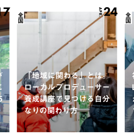
17
24
APR.
全国
全国
が
「地域に関わる」とは。
に
ローカルプロデューサー
5
養成講座で見つける自分
なりの関わり方