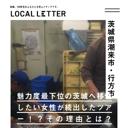
前略、100年先のふるさとを思ふメディアです。
LOCAL LETTER
茨城県潮来市・行方市
魅力度最下位の茨城へ移住
したい女性が続出したツア
ー！？その理由とは？