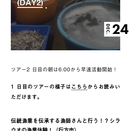
(DAY2)
24
DEC.
ツアー2 日目の朝は6:00から早速活動開始！
1 日目のツアーの様子は
こちら
からお読みい
ただけます。
伝統漁業を伝承する漁師さんと行う！？シラ
ウオの漁業体験！（行方市）