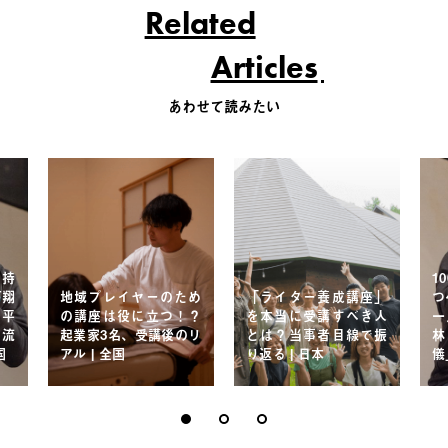
Related
Articles
あわせて読みたい
を持
1
下翔
地域プレイヤーのため
「ライター養成講座」
つ
 平
の講座は役に立つ！？
を本当に受講すべき人
一
の流
起業家3名、受講後のリ
とは？当事者目線で振
林
国
アル | 全国
り返る | 日本
儀