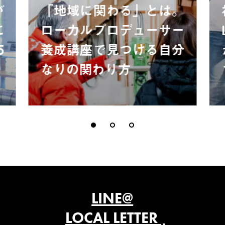
が
「地域に関わる」とは。
に
ローカルプロデューサー
5
養成講座で見つける自分
なりの関わり方
LINE@
LOCAL LETTER