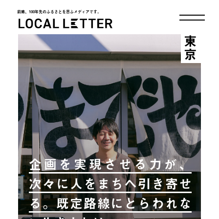
前略、100年先のふるさとを思ふメディアです。
LOCAL LETTER
東京
企画を実現させる力が、
次々に人をまちへ引き寄せ
る。既定路線にとらわれな