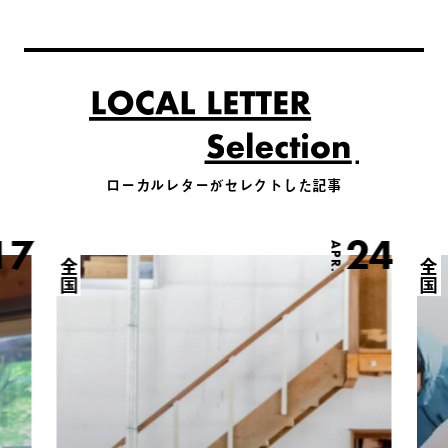
ローカルレターがセレクトした記事
17
24
APR.
全国
全国