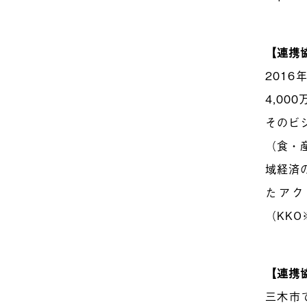
【連携
201
4,00
そのビ
（食・
域経済
たアク
（KK
【連携
三木市