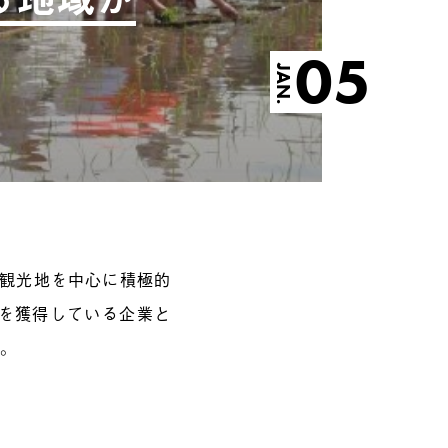
05
JAN.
各観光地を中心に積極的
数を獲得している企業と
た。