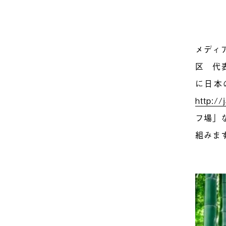
メディ
区 代
に日本の
http://
フ場」
組みま