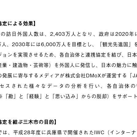
協定による効果】
6年の訪日外国人数は、2,403万人となり、政府は2020
0万人、2030年には6,000万人を目標とし、「観光先進国
ジョンを実現させるため、各自治体と連携協定を結び、日
産業・建造物・芸術等）を外国人に発信し、日本の魅力に
の発展に寄与するメディアが株式会社DMoXが運営する「JA
セスされた様々なデータの分析を行い、各自治体の
O※「勘」と「経験」と「思い込み」からの脱却）をサポー
協定を結ぶ三木市の目的】
では、平成28年度に兵庫県で開催されたIWC（インター