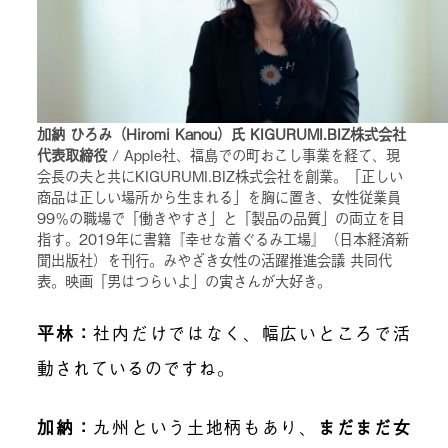
加納 ひろみ（Hiromi Kanou）氏 KIGURUMI.BIZ株式会社
代表取締役
/ Apple社、福島での町おこし事業を経て、現
会長の夫と共にKIGURUMI.BIZ株式会社を創業。「正しい
商品は正しい場所から生まれる」を胸に置き、女性従業員
99％の職場で「働きやすさ」と「製品の品質」の両立を目
指す。2019年に書籍『幸せな着ぐるみ工場』（日本経済新
聞出版社）を刊行。みやざき女性の活躍推進会議 共同代
表。映画「男はつらいよ」の寅さんが大好き。
平林
：
社内だけではなく、幅広いところで活
動されているのですね。
加納
：
九州という土地柄もあり、
まだまだ女