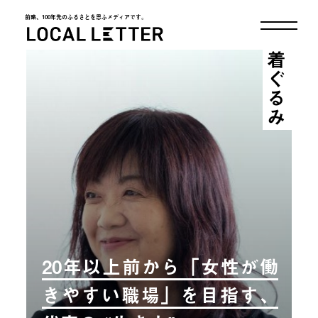
前略、100年先のふるさとを思ふメディアです。
LOCAL LETTER
着ぐるみ
20年以上前から「女性が働
きやすい職場」を目指す、