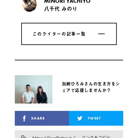
MINORI YACHIYO
八千代 みのり
このライターの記事一覧
このライターの記事一覧
加納ひろみさんの生き方をシ
ェアで応援しませんか？
SHARE
TWEET
https://localletter.jp/?p=21243
リンクをコピー