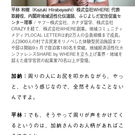
平林 和樹（Kazuki Hirabayashi）株式会社WHERE 代表
取締役、内閣府地域活性化伝道師、ふじよしだ定住促進セ
ンター理事
/ ヤフー株式会社、カナダ留学、株式会社
CRAZYを経て、株式会社WHERE創業。地域コミュニティ
メディアLOCAL LETTERは約2万人の会員規模まで成長。
人口900人の村で古民家をリノベした体験型民泊施設まつ
や邸は開始9ヶ月で宿泊客180名を突破。地域経済活性化カ
ンファレンスSHARE by WHEREを立ち上げ業界・地域を
超えた産学官民の起業家70名以上が登壇。
加納
：
周りの人にお尻を叩かれながら、やっ
と、という感じなので、全然そんなことない
んですよ。
平林
：
でも、そうやって周りが声をかけてく
るというのは、加納さんのお人柄があればこ