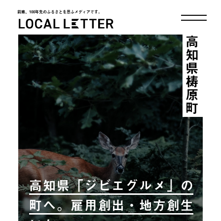
前略、100年先のふるさとを思ふメディアです。
LOCAL LETTER
高知県梼原町
高知県「ジビエグルメ」の
町へ。雇用創出・地方創生