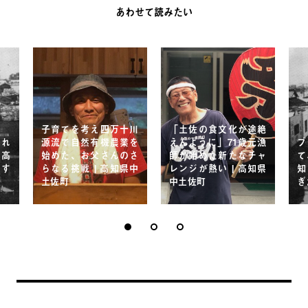
あわせて読みたい
子育てを考え四万十川
「土佐の食文化が途絶
され
源流で自然有機農業を
えんように」71歳元漁
ブ
て高
始めた、お父さんのさ
師が始めた新たなチャ
て
白す
らなる挑戦 | 高知県中
レンジが熱い | 高知県
知
土佐町
中土佐町
ぎ