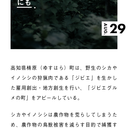
にも
29
AUG.
高知県梼原（ゆすはら）町は、野生のシカや
イノシシの狩猟肉である「ジビエ」を生かし
た雇用創出・地方創生を行い、「ジビエグル
メの町」をアピールしている。
シカやイノシシは農作物を荒らしてしまうた
め、農作物の鳥獣被害を減らす目的で捕獲す