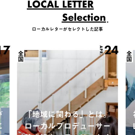
ローカルレターがセレクトした記事
17
24
APR.
全国
全国
が
「地域に関わる」とは。
に
ローカルプロデューサー