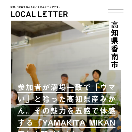
前略、100年先のふるさとを思ふメディアです。
LOCAL LETTER
高知県香南市
参加者が満場一致で「ウマ
い」と唸った高知県産みか
ん。その魅力を五感で体感
する「YAMAKITA MIKAN