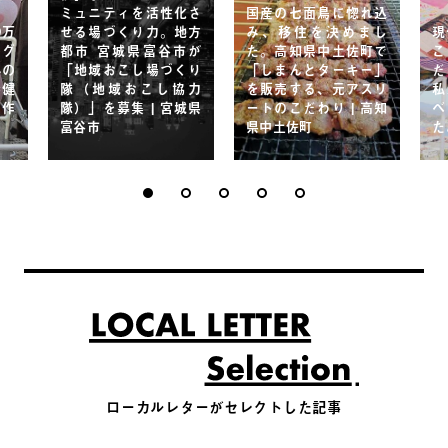
ミュニティを活性化さ
国産の七面鳥に惚れ込
9万
せる場づくり力。地方
み、移住を決めまし
現
ラグ
都市 宮城県富谷市が
た。高知県中土佐町で
こ
みの
「地域おこし場づくり
「しまんとターキー」
だ
時健
隊（地域おこし協力
を販売する、元アスリ
私
の作
隊）」を募集 | 宮城県
ートのこだわり | 高知
ベ
富谷市
県中土佐町
た
ローカルレターがセレクトした記事