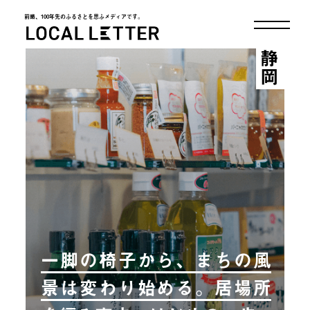
前略、100年先のふるさとを思ふメディアです。
LOCAL LETTER
静岡
一脚の椅子から、まちの風
景は変わり始める。居場所