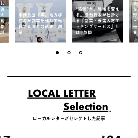
ルに
を
 長
“協働”が、地域を変え
な
いキ
事務員歴10年。地方移
る。協働日本が仕掛け
野
山暁
住者が副業を通じて転
る「副業・兼業人材マ
ャ
方副
職するまでの軌跡 | 副
ッチングサービス」と
一
AN
業
は | 協働
業
ローカルレターがセレクトした記事