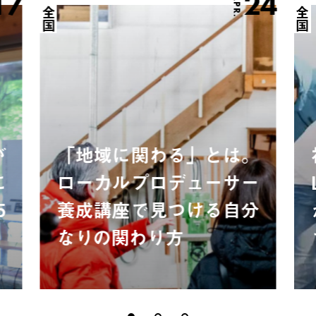
17
24
APR.
全国
全国
が
「地域に関わる」とは。
に
ローカルプロデューサー
5
養成講座で見つける自分
なりの関わり方