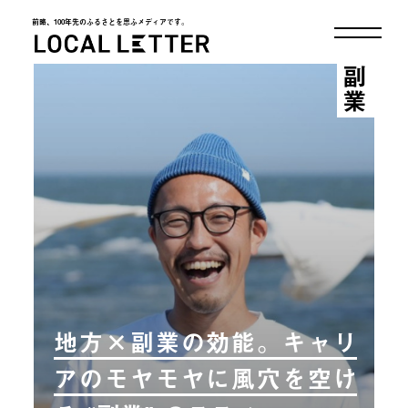
前略、100年先のふるさとを思ふメディアです。
LOCAL LETTER
副業
地方×副業の効能。キャリ
アのモヤモヤに風穴を空け