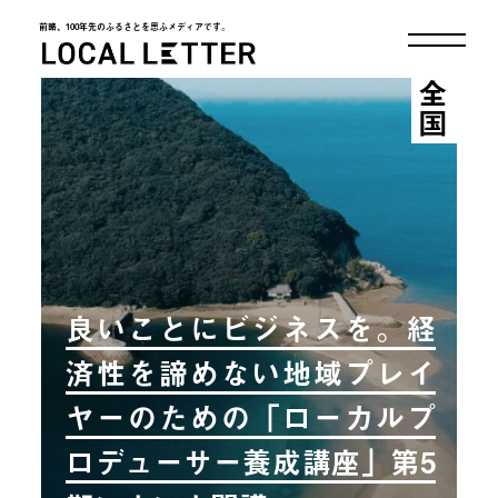
前略、100年先のふるさとを思ふメディアです。
LOCAL LETTER
全国
良いことにビジネスを。経
済性を諦めない地域プレイ
ヤーのための「ローカルプ
ロデューサー養成講座」第5