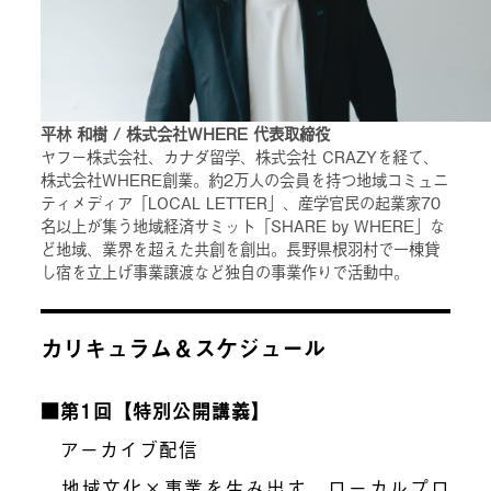
平林 和樹 / 株式会社WHERE 代表取締役
ヤフー株式会社、カナダ留学、株式会社 CRAZYを経て、
株式会社WHERE創業。約2万人の会員を持つ地域コミュニ
ティメディア「LOCAL LETTER」、産学官民の起業家70
名以上が集う地域経済サミット「SHARE by WHERE」な
ど地域、業界を超えた共創を創出。長野県根羽村で一棟貸
し宿を立上げ事業譲渡など独自の事業作りで活動中。
カリキュラム＆スケジュール
■第1回【特別公開講義】
アーカイブ配信
地域文化×事業を生み出す、ローカルプロ