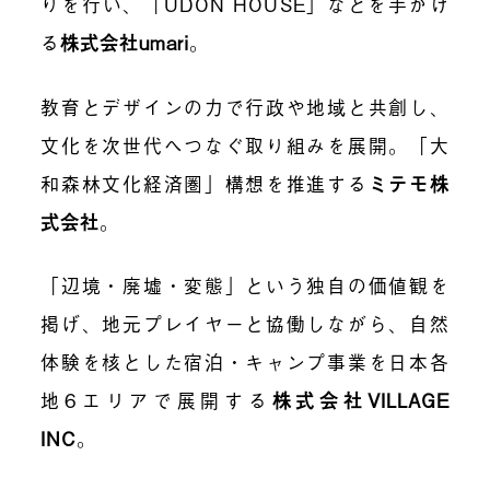
りを行い、「UDON HOUSE」などを手がけ
る
株式会社umari
。
教育とデザインの力で行政や地域と共創し、
文化を次世代へつなぐ取り組みを展開。「大
和森林文化経済圏」構想を推進する
ミテモ株
式会社
。
「辺境・廃墟・変態」という独自の価値観を
掲げ、地元プレイヤーと協働しながら、自然
体験を核とした宿泊・キャンプ事業を日本各
地6エリアで展開する
株式会社VILLAGE
INC
。