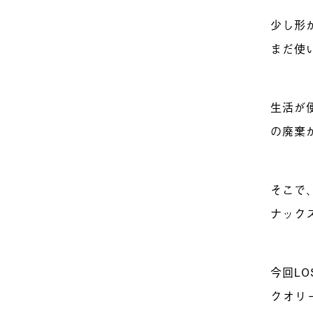
少し形
まだ使
生活が
の廃棄
そこで
ナック
今回L
クオリ