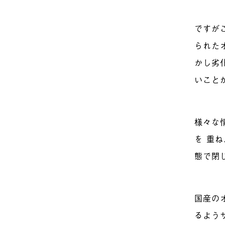
ですが
られた
かし劣
いこと
様々な
を 重
態で閉
国産の
るよう