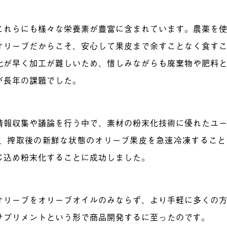
これらにも様々な栄養素が豊富に含まれています。農薬を
オリーブだからこそ、安心して果皮まで余すことなく食す
化が早く加工が難しいため、惜しみながらも廃棄物や肥料
が⾧年の課題でした。
情報収集や議論を行う中で、素材の粉末化技術に優れたユ
ね、搾取後の新鮮な状態のオリーブ果皮を急速冷凍するこ
じ込め粉末化することに成功しました。
オリーブをオリーブオイルのみならず、より手軽に多くの
サプリメントという形で商品開発するに至ったのです。