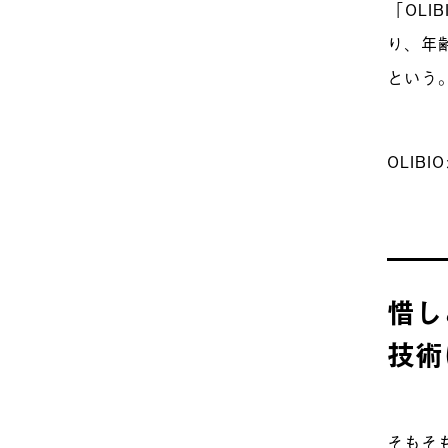
「OL
り、年
という
OLI
惜し
技術
そもそ