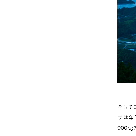
そして
ブは年
900