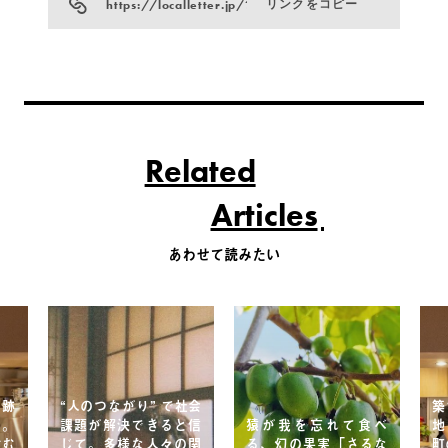
https://localletter.jp/?p=18471
リンクをコピー
Related
Articles
あわせて読みたい
屋跡
“人のつながり” で社会
築
ン。
課題が解決できると信
猿が我を忘れて食べ
地
生む
じて。多様な人々の関
る、幻の果実「さるな
町