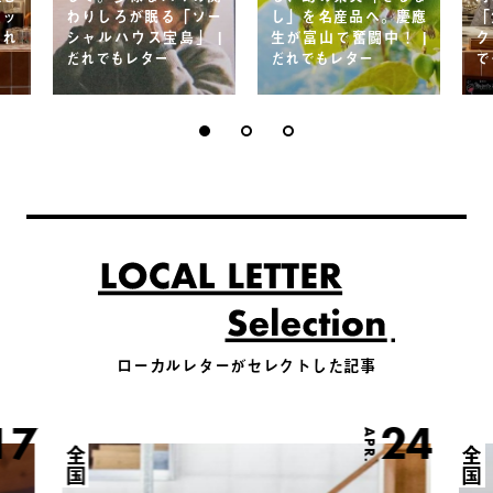
ニッ
わりしろが眠る「ソー
し」を名産品へ。慶應
「
だれ
シャルハウス宝島」 |
生が富山で奮闘中！ |
ク
だれでもレター
だれでもレター
で
ローカルレターがセレクトした記事
17
24
APR.
全国
全国