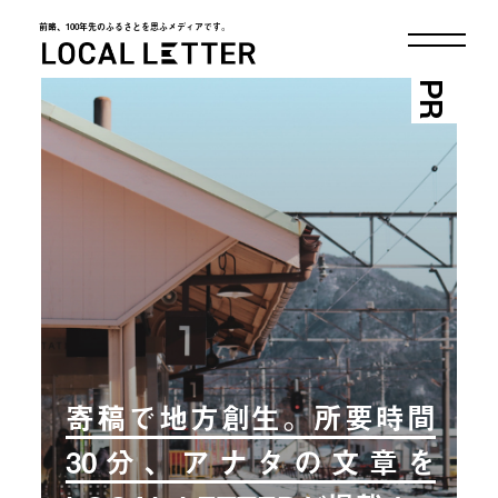
前略、100年先のふるさとを思ふメディアです。
LOCAL LETTER
PR
寄稿で地方創生。所要時間
30分、アナタの文章を